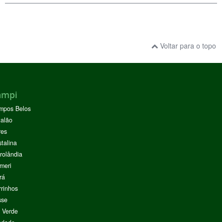
Voltar para o topo
ampi
mpos Belos
alão
res
stalina
rolândia
meri
rá
rinhos
sse
 Verde