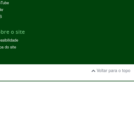
uTube
ckr
S
bre o site
ssibilidade
a do site
Voltar para o topo