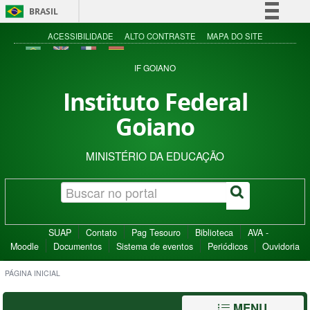
BRASIL
Simplifique!
ACESSIBILIDADE
ALTO CONTRASTE
MAPA DO SITE
Comunica BR
IF GOIANO
Participe
Instituto Federal
Acesso à informação
Goiano
Legislação
Canais
MINISTÉRIO DA EDUCAÇÃO
SUAP
Contato
Pag Tesouro
Biblioteca
AVA -
Moodle
Documentos
Sistema de eventos
Periódicos
Ouvidoria
PÁGINA INICIAL
MENU