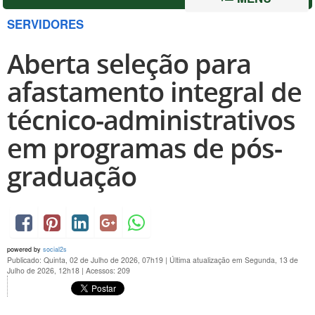
SERVIDORES
Aberta seleção para
afastamento integral de
técnico-administrativos
em programas de pós-
graduação
powered by
social2s
Publicado: Quinta, 02 de Julho de 2026, 07h19
|
Última atualização em Segunda, 13 de
Julho de 2026, 12h18
|
Acessos: 209