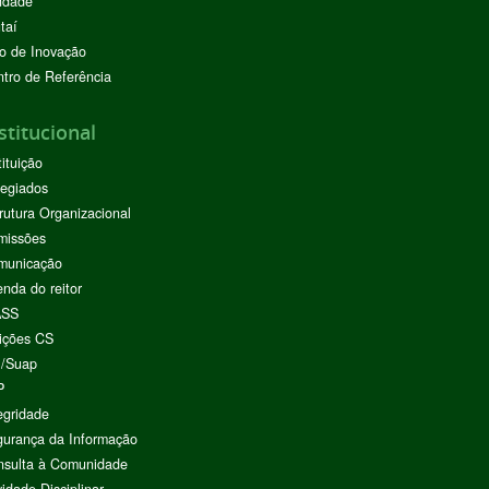
ndade
taí
o de Inovação
tro de Referência
stitucional
tituição
egiados
rutura Organizacional
missões
municação
nda do reitor
ASS
ições CS
I/Suap
P
egridade
urança da Informação
nsulta à Comunidade
vidade Disciplinar