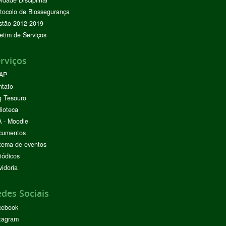
tocolo de Biossegurança
stão 2012-2019
etim de Serviços
rviços
AP
ntato
g Tesouro
lioteca
 - Moodle
cumentos
tema de eventos
iódicos
idoria
des Sociais
cebook
tagram