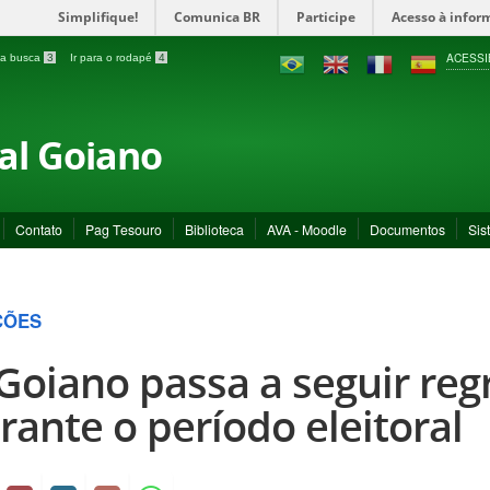
Simplifique!
Comunica BR
Participe
Acesso à infor
ACESSI
a a busca
3
Ir para o rodapé
4
ral Goiano
Contato
Pag Tesouro
Biblioteca
AVA - Moodle
Documentos
Sis
ÇÕES
 Goiano passa a seguir reg
rante o período eleitoral