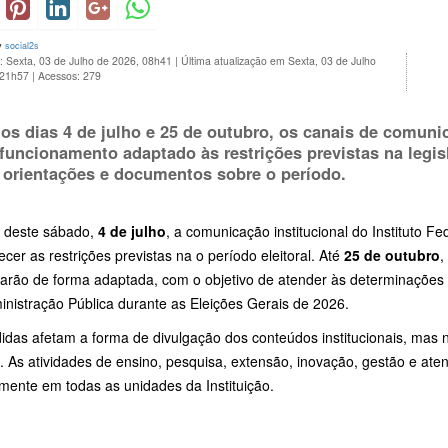
y
social2s
: Sexta, 03 de Julho de 2026, 08h41
|
Última atualização em Sexta, 03 de Julho
 21h57
|
Acessos: 279
 os dias
4 de julho e 25 de outubro
, os canais de comunic
 funcionamento adaptado às restrições previstas na legisl
 orientações e documentos sobre o período.
r deste sábado,
4 de julho
, a comunicação institucional do Instituto F
cer as restrições previstas na o período eleitoral. Até
25 de outubro
,
narão de forma adaptada, com o objetivo de atender às determinações l
inistração Pública durante as Eleições Gerais de 2026.
idas afetam a forma de divulgação dos conteúdos institucionais, mas 
. As atividades de ensino, pesquisa, extensão, inovação, gestão e a
mente em todas as unidades da Instituição.