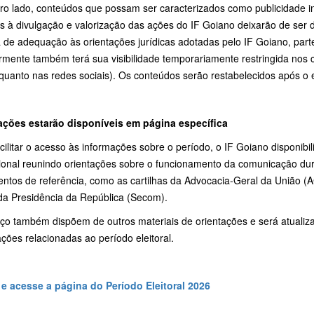
ro lado, conteúdos que possam ser caracterizados como publicidade ins
as à divulgação e valorização das ações do IF Goiano deixarão de ser
 de adequação às orientações jurídicas adotadas pelo IF Goiano, part
rmente também terá sua visibilidade temporariamente restringida nos can
 quanto nas redes sociais). Os conteúdos serão restabelecidos após o 
ações estarão disponíveis em página específica
cilitar o acesso às informações sobre o período, o IF Goiano disponibi
cional reunindo orientações sobre o funcionamento da comunicação dura
ntos de referência, como as cartilhas da Advocacia-Geral da União 
 da Presidência da República (Secom).
ço também dispõem de outros materiais de orientações e será atuali
ções relacionadas ao período eleitoral.
 e acesse a página do Período Eleitoral 2026