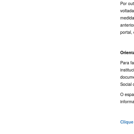
Por out
voltad
medida
anterio
portal,
Orient
Para fa
institu
docume
Social
O espa
informa
Clique