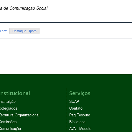
ria de Comunicação Social
do em:
Destaque - Iporá
Institucional
Serviços
Instituição
SUAP
Colegiados
Contato
Estrutura Organizacional
Pag Tesouro
Comissões
Biblioteca
Comunicação
AVA - Moodle