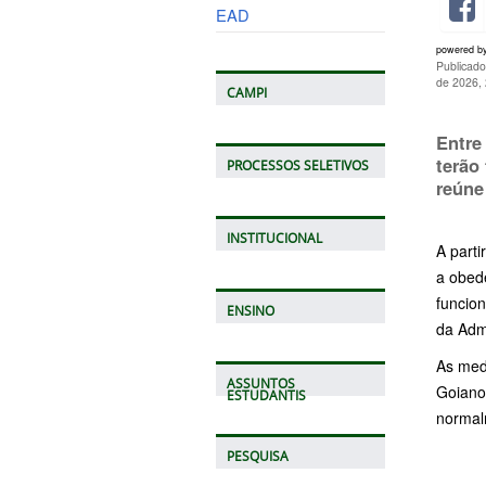
EAD
powered b
Publicado
de 2026,
CAMPI
Entre
terão
PROCESSOS SELETIVOS
reúne
INSTITUCIONAL
A parti
a obede
funcio
ENSINO
da Adm
As med
ASSUNTOS
Goiano
ESTUDANTIS
normal
PESQUISA