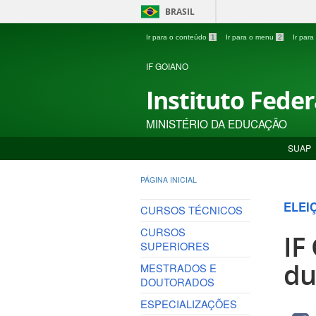
BRASIL
Ir para o conteúdo
1
Ir para o menu
2
Ir par
IF GOIANO
Instituto Fede
MINISTÉRIO DA EDUCAÇÃO
SUAP
PÁGINA INICIAL
ELEI
CURSOS TÉCNICOS
CURSOS
IF
SUPERIORES
du
MESTRADOS E
DOUTORADOS
ESPECIALIZAÇÕES