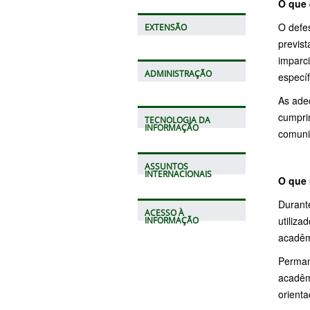
O que 
O defe
EXTENSÃO
previst
imparci
ADMINISTRAÇÃO
específ
As ade
cumpri
TECNOLOGIA DA
INFORMAÇÃO
comuni
ASSUNTOS
INTERNACIONAIS
O que 
Durante
ACESSO À
utiliz
INFORMAÇÃO
acadêm
Perman
acadêm
orient