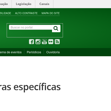
mação
Legislação
Canais
BILIDADE
ALTO CONTRASTE
MAPA DO SITE
tema de eventos
Periódicos
Ouvidoria
ras específicas