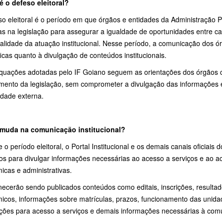
é o defeso eleitoral?
so eleitoral é o período em que órgãos e entidades da Administração P
as na legislação para assegurar a igualdade de oportunidades entre c
alidade da atuação institucional. Nesse período, a comunicação dos ó
icas quanto à divulgação de conteúdos institucionais.
quações adotadas pelo IF Goiano seguem as orientações dos órgãos 
mento da legislação, sem comprometer a divulgação das informações e
dade externa.
muda na comunicação institucional?
 o período eleitoral, o Portal Institucional e os demais canais oficiai
ados para divulgar informações necessárias ao acesso a serviços e ao
icas e administrativas.
ecerão sendo publicados conteúdos como editais, inscrições, resultad
icos, informações sobre matrículas, prazos, funcionamento das unidad
ações para acesso a serviços e demais informações necessárias à co