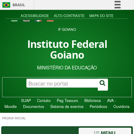
BRASIL
Simplifique!
ACESSIBILIDADE
ALTO CONTRASTE
MAPA DO SITE
Comunica BR
IF GOIANO
Participe
Instituto Federal
Acesso à informação
Goiano
Legislação
Canais
MINISTÉRIO DA EDUCAÇÃO
SUAP
Contato
Pag Tesouro
Biblioteca
AVA -
Moodle
Documentos
Sistema de eventos
Periódicos
Ouvidoria
PÁGINA INICIAL
MENU