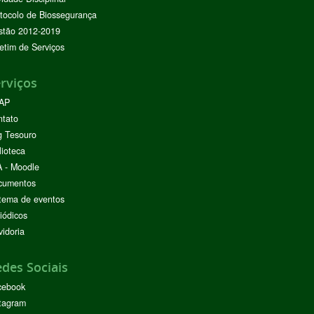
tocolo de Biossegurança
stão 2012-2019
etim de Serviços
rviços
AP
ntato
g Tesouro
lioteca
 - Moodle
cumentos
tema de eventos
iódicos
idoria
des Sociais
cebook
tagram