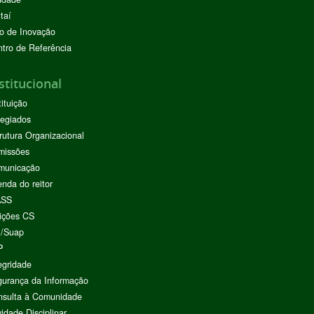
taí
o de Inovação
tro de Referência
stitucional
tituição
egiados
rutura Organizacional
missões
municação
nda do reitor
ASS
ições CS
I/Suap
P
egridade
urança da Informação
nsulta à Comunidade
vidade Disciplinar