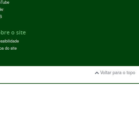
uTube
ckr
S
bre o site
ssibilidade
a do site
Voltar para o topo