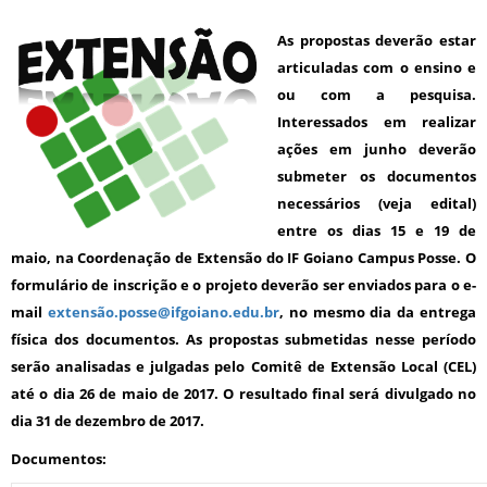
As propostas deverão estar
articuladas com o ensino e
ou com a pesquisa.
Interessados em realizar
ações em
junho
deverão
submeter os documentos
necessários (veja edital)
entre os dias
15
e 1
9
de
maio
, na Coordenação de Extensão do IF Goiano C
a
mpus Posse. O
formulário de inscrição e o projeto deverão ser enviados para o e-
mail
extensão.posse@ifgoiano.edu.br
, no mesmo dia da entrega
física dos documentos. As propostas submetidas nesse período
serão analisadas e julgadas pelo Comitê de Extensão Local (CEL)
até o dia
26
de
maio
de 201
7
. O resultado final será divulgado no
dia
31
de dezembro de 201
7
.
Documentos: