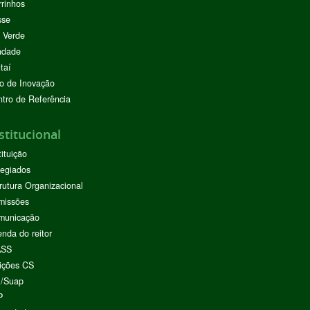
rinhos
sse
 Verde
ndade
taí
o de Inovação
tro de Referência
stitucional
tituição
egiados
rutura Organizacional
missões
municação
nda do reitor
ASS
ições CS
I/Suap
P