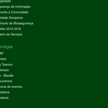
egridade
urança da Informação
nsulta à Comunidade
vidade Disciplinar
tocolo de Biossegurança
stão 2012-2019
etim de Serviços
rviços
AP
ntato
g Tesouro
lioteca
 - Moodle
cumentos
tema de eventos
iódicos
idoria