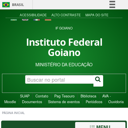
BRASIL
Simplifique!
ACESSIBILIDADE
ALTO CONTRASTE
MAPA DO SITE
Comunica BR
IF GOIANO
Participe
Instituto Federal
Acesso à informação
Goiano
Legislação
Canais
MINISTÉRIO DA EDUCAÇÃO
SUAP
Contato
Pag Tesouro
Biblioteca
AVA -
Moodle
Documentos
Sistema de eventos
Periódicos
Ouvidoria
PÁGINA INICIAL
MENU