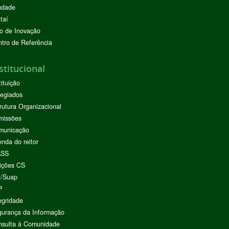
ndade
taí
o de Inovação
tro de Referência
stitucional
tituição
egiados
rutura Organizacional
missões
municação
nda do reitor
ASS
ições CS
I/Suap
P
egridade
urança da Informação
nsulta à Comunidade