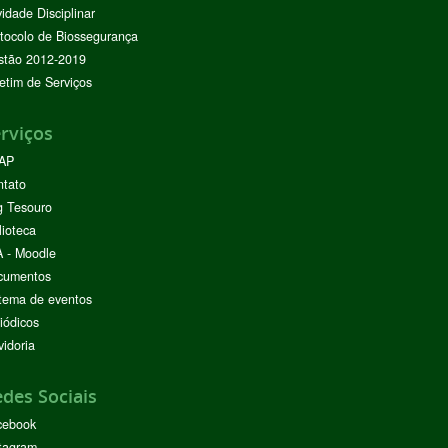
vidade Disciplinar
tocolo de Biossegurança
stão 2012-2019
etim de Serviços
rviços
AP
ntato
g Tesouro
lioteca
 - Moodle
cumentos
tema de eventos
iódicos
idoria
des Sociais
cebook
tagram