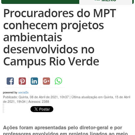
Procuradores do MPT
conhecem projetos
ambientais
desenvolvidos no
Campus Rio Verde
powered by
social2s
Publicado: Quinta, 08 de Abril de 2021, 10h37
|
Última atualização em Quinta, 15 de Abril
de 2021, 19h34
|
Acessos: 2388
Ações foram apresentadas pelo diretor-geral e por
professores envolvidos em projetos ligados ao meio