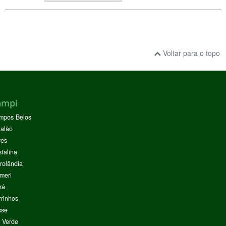
Voltar para o topo
ampi
mpos Belos
alão
res
stalina
rolândia
meri
rá
rinhos
sse
 Verde