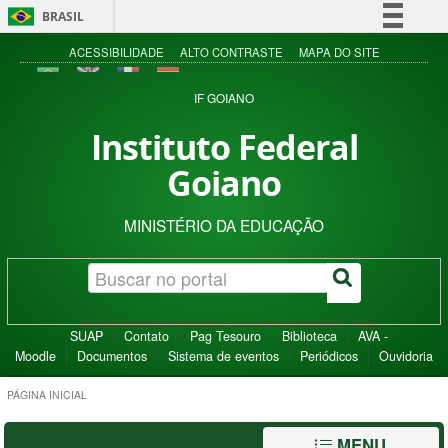
BRASIL
Simplifique!
ACESSIBILIDADE
ALTO CONTRASTE
MAPA DO SITE
Comunica BR
IF GOIANO
Participe
Instituto Federal
Acesso à informação
Goiano
Legislação
Canais
MINISTÉRIO DA EDUCAÇÃO
SUAP
Contato
Pag Tesouro
Biblioteca
AVA -
Moodle
Documentos
Sistema de eventos
Periódicos
Ouvidoria
PÁGINA INICIAL
MENU