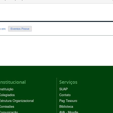
do em:
Eventos Posse
Institucional
Serviços
Instituição
SUAP
Colegiados
Contato
Estrutura Organizacional
Pag Tesouro
Comissões
Biblioteca
Comunicação
AVA - Moodle