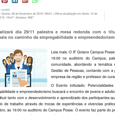
y
social2s
o: Quarta, 28 de Novembro de 2018, 09h01
|
Última atualização em Sexta, 12 de
2019, 10h47
|
Acessos: 4687
alizará dia 29/11 palestra e mesa redonda com o títu
nais no caminho da empregabilidade e empreendedorism
Leia mais: O IF Goiano Campus Posse r
19:00 no auditório do Campus, pal
comunidade, abordando a temática 
Gestão de Pessoas, contando com a 
empresa da região e professor do curs
O Evento intitulado: Potencialidade
abilidade e empreendedorismo buscará o encontro de jovens e adulto
ribuir tanto com o desenvolvimento e aprendizado dos participantes qu
o de trabalho através de trocas de experiências e vivencias prát
ro, às 19:00 no auditório do Campus Posse. O evento faz parte do pr