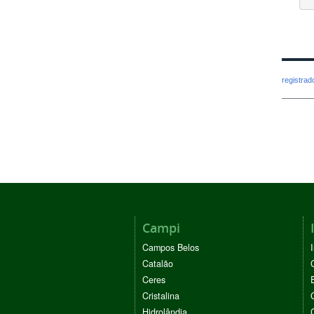
registra
Campi
Campos Belos
Catalão
Ceres
Cristalina
Hidrolândia