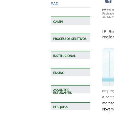
EAD
powered b
Publicad
Abril de 
CAMPI
IF Re
regio
PROCESSOS SELETIVOS
INSTITUCIONAL
ENSINO
ASSUNTOS
empreg
ESTUDANTIS
a cont
mercad
PESQUISA
Novemb