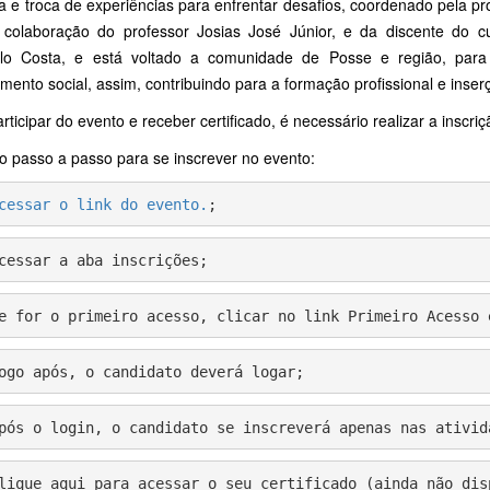
ca e troca de experiências para enfrentar desafios, coordenado pela pr
colaboração do professor Josias José Júnior, e da discente do c
o Costa, e está voltado a comunidade de Posse e região, para 
ento social, assim, contribuindo para a formação profissional e inse
rticipar do evento e receber certificado, é necessário realizar a inscriç
o passo a passo para se inscrever no evento:
cessar o link do evento.
;
cessar a aba inscrições;
e for o primeiro acesso, clicar no link Primeiro Acesso 
ogo após, o candidato deverá logar;
pós o login, o candidato se inscreverá apenas nas ativid
lique aqui para acessar o seu certificado (ainda não dis