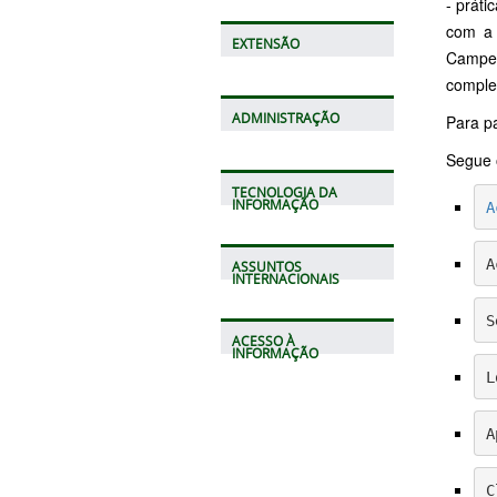
- práti
com a 
EXTENSÃO
Campel
complem
ADMINISTRAÇÃO
Para pa
Segue 
TECNOLOGIA DA
INFORMAÇÃO
A
A
ASSUNTOS
INTERNACIONAIS
S
ACESSO À
INFORMAÇÃO
L
A
C