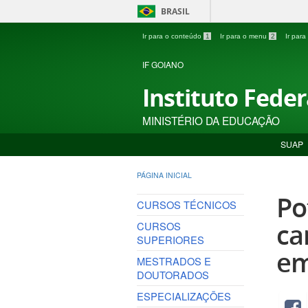
BRASIL
Ir para o conteúdo
1
Ir para o menu
2
Ir par
IF GOIANO
Instituto Fede
MINISTÉRIO DA EDUCAÇÃO
SUAP
PÁGINA INICIAL
Po
CURSOS TÉCNICOS
ca
CURSOS
SUPERIORES
em
MESTRADOS E
DOUTORADOS
ESPECIALIZAÇÕES