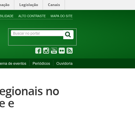
mação
Legislação
Canais
BILIDADE
ALTO CONTRASTE
MAPA DO SITE
tema de eventos
Periódicos
Ouvidoria
regionais no
e e