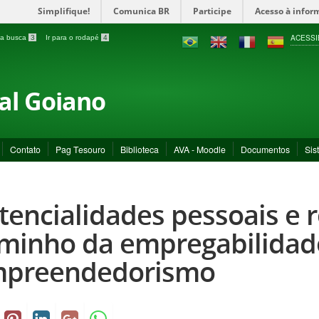
Simplifique!
Comunica BR
Participe
Acesso à infor
ACESSI
a a busca
3
Ir para o rodapé
4
ral Goiano
Contato
Pag Tesouro
Biblioteca
AVA - Moodle
Documentos
Sis
tencialidades pessoais e 
minho da empregabilidad
preendedorismo