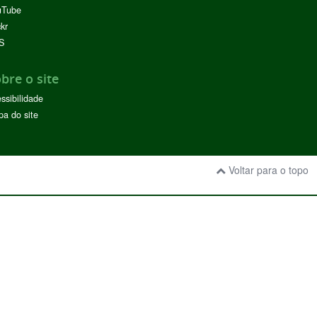
uTube
ckr
S
bre o site
ssibilidade
a do site
Voltar para o topo