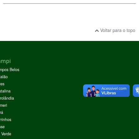
Voltar para o topo
ampi
mpos Belos
alão
res
stalina
rolândia
meri
rá
rinhos
sse
 Verde