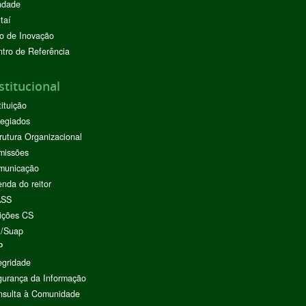
ndade
taí
o de Inovação
tro de Referência
stitucional
tituição
egiados
rutura Organizacional
missões
municação
nda do reitor
ASS
ições CS
I/Suap
P
egridade
urança da Informação
nsulta à Comunidade