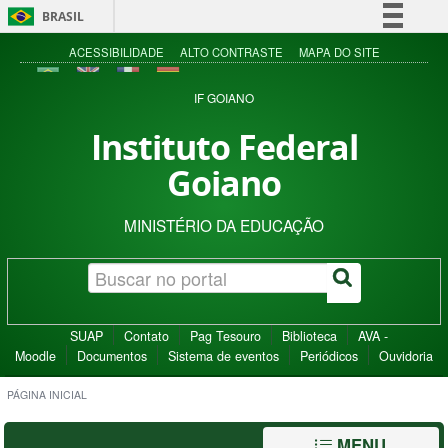
BRASIL
Simplifique!
ACESSIBILIDADE
ALTO CONTRASTE
MAPA DO SITE
Comunica BR
IF GOIANO
Participe
Instituto Federal
Acesso à informação
Goiano
Legislação
Canais
MINISTÉRIO DA EDUCAÇÃO
SUAP
Contato
Pag Tesouro
Biblioteca
AVA -
Moodle
Documentos
Sistema de eventos
Periódicos
Ouvidoria
PÁGINA INICIAL
MENU