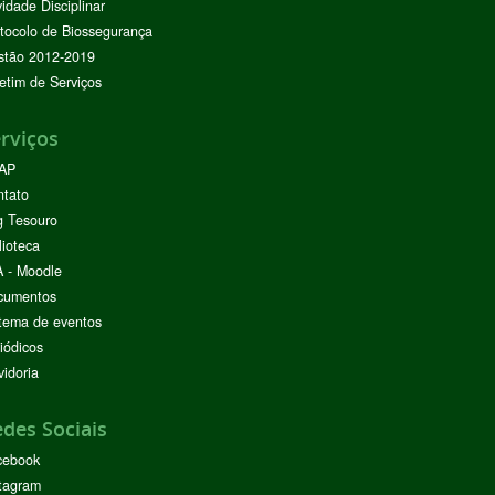
vidade Disciplinar
tocolo de Biossegurança
stão 2012-2019
etim de Serviços
rviços
AP
ntato
g Tesouro
lioteca
 - Moodle
cumentos
tema de eventos
iódicos
idoria
des Sociais
cebook
tagram