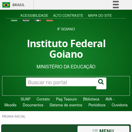
BRASIL
Simplifique!
ACESSIBILIDADE
ALTO CONTRASTE
MAPA DO SITE
Comunica BR
IF GOIANO
Participe
Instituto Federal
Acesso à informação
Goiano
Legislação
Canais
MINISTÉRIO DA EDUCAÇÃO
SUAP
Contato
Pag Tesouro
Biblioteca
AVA -
Moodle
Documentos
Sistema de eventos
Periódicos
Ouvidoria
PÁGINA INICIAL
MENU