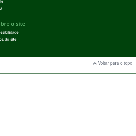
ckr
S
bre o site
ssibilidade
a do site
Voltar para o topo