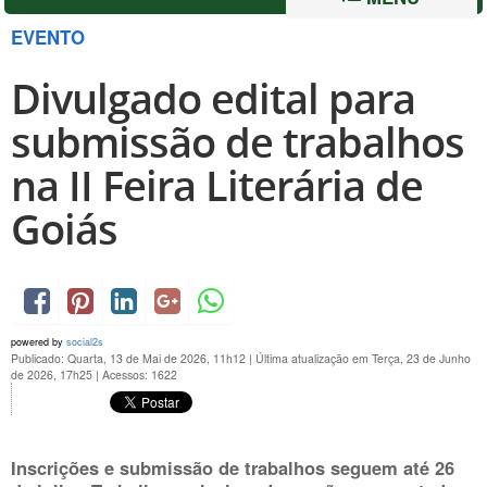
EVENTO
Divulgado edital para
submissão de trabalhos
na II Feira Literária de
Goiás
powered by
social2s
Publicado: Quarta, 13 de Mai de 2026, 11h12
|
Última atualização em Terça, 23 de Junho
de 2026, 17h25
|
Acessos: 1622
Inscrições e submissão de trabalhos seguem até
26