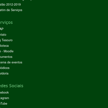
stão 2012-2019
etim de Serviços
rviços
AP
ntato
g Tesouro
lioteca
 - Moodle
cumentos
tema de eventos
iódicos
idoria
des Sociais
cebook
tagram
uTube