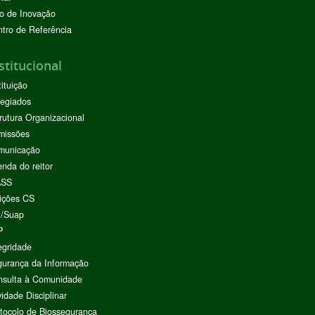
o de Inovação
tro de Referência
stitucional
tituição
egiados
rutura Organizacional
missões
municação
nda do reitor
ASS
ições CS
I/Suap
P
egridade
urança da Informação
nsulta à Comunidade
vidade Disciplinar
tocolo de Biossegurança