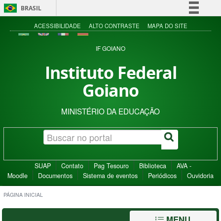
BRASIL
Simplifique!
ACESSIBILIDADE
ALTO CONTRASTE
MAPA DO SITE
Comunica BR
IF GOIANO
Participe
Instituto Federal
Acesso à informação
Goiano
Legislação
Canais
MINISTÉRIO DA EDUCAÇÃO
SUAP
Contato
Pag Tesouro
Biblioteca
AVA -
Moodle
Documentos
Sistema de eventos
Periódicos
Ouvidoria
PÁGINA INICIAL
MENU