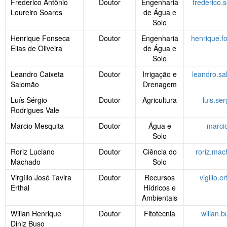
Frederico Antônio
Doutor
Engenharia
frederico.
Loureiro Soares
de Água e
Solo
Henrique Fonseca
Doutor
Engenharia
henrique.f
Elias de Oliveira
de Água e
Solo
Leandro Caixeta
Doutor
Irrigação e
leandro.sa
Salomão
Drenagem
Luís Sérgio
Doutor
Agricultura
luis.se
Rodrigues Vale
Marcio Mesquita
Doutor
Água e
marci
Solo
Roriz Luciano
Doutor
Ciência do
roriz.ma
Machado
Solo
Virgílio José Tavira
Doutor
Recursos
vigilio.
Erthal
Hídricos e
Ambientais
Wilian Henrique
Doutor
Fitotecnia
wilian.
Diniz Buso