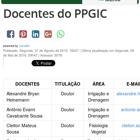
Docentes do PPGIC
powered by
social2s
Publicado: Segunda, 31 de Agosto de 2015, 16h27
|
Última atualização em Segunda, 09
de Mai de 2016, 09h47
|
Acessos: 5078
DOCENTES
TITULAÇÃO
ÁREA
E-MAI
Alexandre Bryan
Doutor
Irrigação e
alexandre
Heinemann
Drenagem
Antônio Evami
Doutor
Irrigação e
antonio.
Cavalcante Sousa
Drenagem
Cleiton Mateus
Doutor
Fisiologia
cleiton.
Sousa
Vegetal