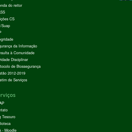
nda do reitor
ASS
ições CS
I/Suap
P
egridade
urança da Informação
nsulta à Comunidade
vidade Disciplinar
tocolo de Biossegurança
stão 2012-2019
etim de Serviços
rviços
AP
ntato
g Tesouro
lioteca
 - Moodle