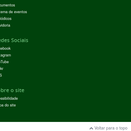
cumentos
tema de eventos
iódicos
idoria
des Sociais
cebook
tagram
uTube
ckr
S
bre o site
ssibilidade
a do site
Voltar para o topo