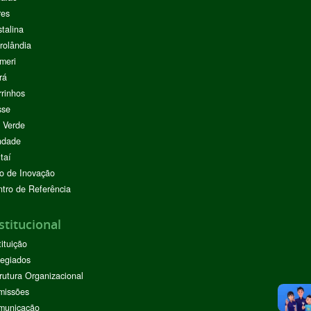
res
stalina
rolândia
meri
rá
rinhos
sse
 Verde
ndade
taí
o de Inovação
tro de Referência
stitucional
tituição
egiados
rutura Organizacional
missões
municação