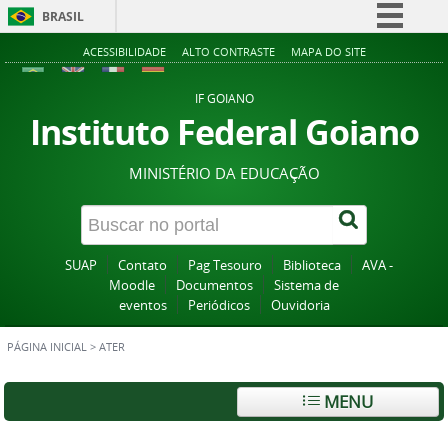
BRASIL
Simplifique!
ACESSIBILIDADE
ALTO CONTRASTE
MAPA DO SITE
Comunica BR
IF GOIANO
Participe
Instituto Federal Goiano
Acesso à informação
MINISTÉRIO DA EDUCAÇÃO
Legislação
Canais
SUAP
Contato
Pag Tesouro
Biblioteca
AVA -
Moodle
Documentos
Sistema de
eventos
Periódicos
Ouvidoria
PÁGINA INICIAL
>
ATER
MENU