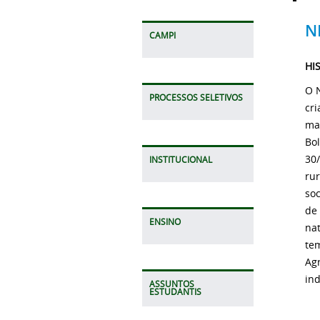
N
CAMPI
HI
O 
PROCESSOS SELETIVOS
cr
ma
Bol
30/
INSTITUCIONAL
ru
soc
de 
ENSINO
nat
tem
Agr
ind
ASSUNTOS
ESTUDANTIS