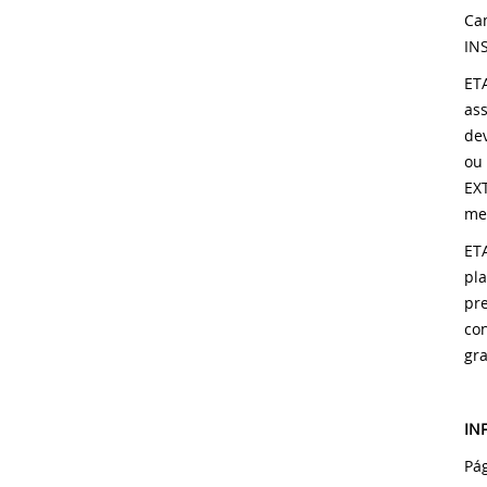
Cam
IN
ETA
as
dev
ou
EX
met
ET
pla
pre
con
gr
IN
Pá