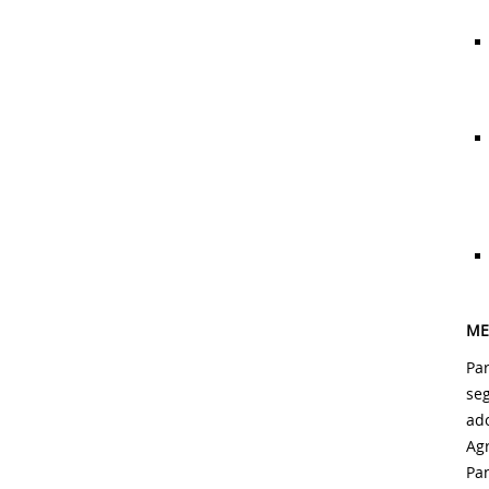
ME
Par
se
ad
Agr
Pa