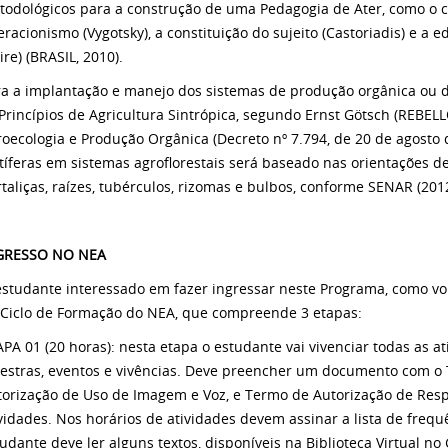
odológicos para a construção de uma Pedagogia de Ater, como o con
eracionismo (Vygotsky), a constituição do sujeito (Castoriadis) e 
ire) (BRASIL, 2010).
ra a implantação e manejo dos sistemas de produção orgânica ou d
Princípios de Agricultura Sintrópica, segundo Ernst Götsch (REBELLO
oecologia e Produção Orgânica (Decreto nº 7.794, de 20 de agosto d
tíferas em sistemas agroflorestais será baseado nas orientações de
taliças, raízes, tubérculos, rizomas e bulbos, conforme SENAR (2012
GRESSO NO NEA
studante interessado em fazer ingressar neste Programa, como volu
 Ciclo de Formação do NEA, que compreende 3 etapas:
PA 01 (20 horas): nesta etapa o estudante vai vivenciar todas as 
lestras, eventos e vivências. Deve preencher um documento com 
torização de Uso de Imagem e Voz, e Termo de Autorização de Res
vidades. Nos horários de atividades devem assinar a lista de freq
udante deve ler alguns textos, disponíveis na Biblioteca Virtual no