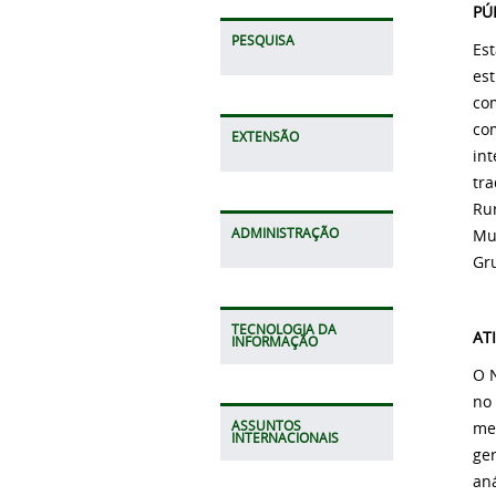
PÚ
PESQUISA
Es
es
com
com
EXTENSÃO
in
tra
Rur
Mul
ADMINISTRAÇÃO
Gr
TECNOLOGIA DA
AT
INFORMAÇÃO
O N
no 
med
ASSUNTOS
INTERNACIONAIS
ge
aná