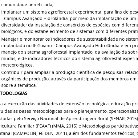
comunidade beneficiada;
Implantar um sistema agroflorestal experimental para fins de pes
- Campus Avançado Hidrolândia, por meio da implantação de um 
diversidade; da instalação de consórcios de espécies com difere
biológicos; e do estabelecimento de sistemas com diferentes práti
Manejar e monitorar os indicadores de sustentabilidade no sistem
implantado no IF Goiano - Campus Avançado Hidrolândia e em pro
manejo do sistema agroflorestal implantado; da avaliação da sobr
mudas; e de indicadores técnicos do sistema agroflorestal experi
meteorológicos.
Contribuir para ampliar a produção científica de pesquisas relac
orgânicos de produção, através da participação dos membros em 
sobre a temática.
TODOLOGIAS
a a execução das atividades de extensão tecnológica, educação pro
guidas as bases metodológicas para o planejamento, operacionaliz
otadas pelo Serviço Nacional de Aprendizagem Rural (SENAR, 2015
icultura Familiar (PEAAF) (MMA, 2015) e Metodologias participati
ntanal (CAMPOLIN; FEIDEN, 2011), além dos fundamentos teóricos, 