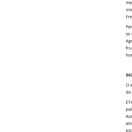
met
int
Fre
Pa
os 
Agr
fru
hor
IN
O e
do
ETA
pa
Au
ati
est