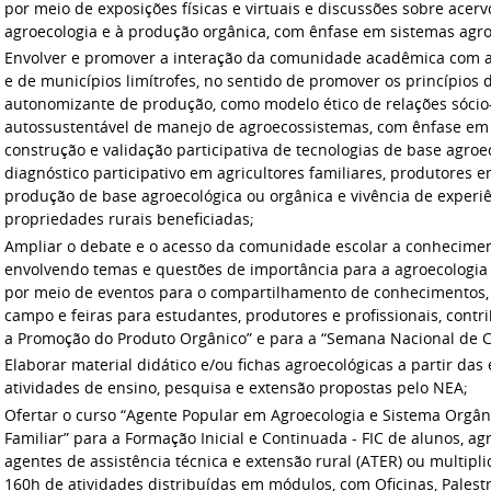
por meio de exposições físicas e virtuais e discussões sobre acerv
agroecologia e à produção orgânica, com ênfase em sistemas agrof
Envolver e promover a interação da comunidade acadêmica com a
e de municípios limítrofes, no sentido de promover os princípios 
autonomizante de produção, como modelo ético de relações sóci
autossustentável de manejo de agroecossistemas, com ênfase em s
construção e validação participativa de tecnologias de base agroe
diagnóstico participativo em agricultores familiares, produtores 
produção de base agroecológica ou orgânica e vivência de exper
propriedades rurais beneficiadas;
Ampliar o debate e o acesso da comunidade escolar a conheciment
envolvendo temas e questões de importância para a agroecologia
por meio de eventos para o compartilhamento de conhecimentos, c
campo e feiras para estudantes, produtores e profissionais, con
a Promoção do Produto Orgânico” e para a “Semana Nacional de Ci
Elaborar material didático e/ou fichas agroecológicas a partir das
atividades de ensino, pesquisa e extensão propostas pelo NEA;
Ofertar o curso “Agente Popular em Agroecologia e Sistema Orgân
Familiar” para a Formação Inicial e Continuada - FIC de alunos, ag
agentes de assistência técnica e extensão rural (ATER) ou multipl
160h de atividades distribuídas em módulos, com Oficinas, Palest