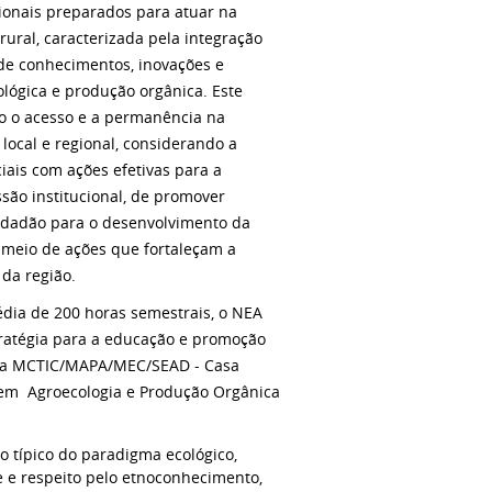
sionais preparados para atuar na
rural, caracterizada pela integração
e conhecimentos, inovações e
ológica e produção orgânica. Este
do o acesso e a permanência na
local e regional, considerando a
iais com ações efetivas para a
ssão institucional, de promover
cidadão para o desenvolvimento da
 meio de ações que fortaleçam a
 da região.
édia de 200 horas semestrais, o NEA
tratégia para a educação e promoção
ada MCTIC/MAPA/MEC/SEAD - Casa
 em Agroecologia e Produção Orgânica
 típico do paradigma ecológico,
de e respeito pelo etnoconhecimento,