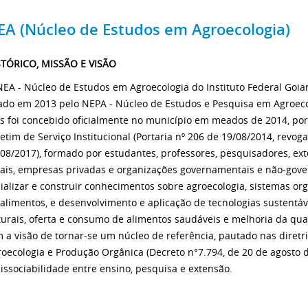
EA (Núcleo de Estudos em Agroecologia)
STÓRICO, MISSÃO E VISÃO
NEA - Núcleo de Estudos em Agroecologia do Instituto Federal Goi
iado em 2013 pelo NEPA - Núcleo de Estudos e Pesquisa em Agroeco
s foi concebido oficialmente no município em meados de 2014, por
etim de Serviço Institucional (Portaria nº 206 de 19/08/2014, revog
08/2017), formado por estudantes, professores, pesquisadores, ext
rais, empresas privadas e organizações governamentais e não-gov
ializar e construir conhecimentos sobre agroecologia, sistemas or
alimentos, e desenvolvimento e aplicação de tecnologias sustentáv
urais, oferta e consumo de alimentos saudáveis e melhoria da qua
 a visão de tornar-se um núcleo de referência, pautado nas diretri
oecologia e Produção Orgânica (Decreto n°7.794, de 20 de agosto d
issociabilidade entre ensino, pesquisa e extensão.