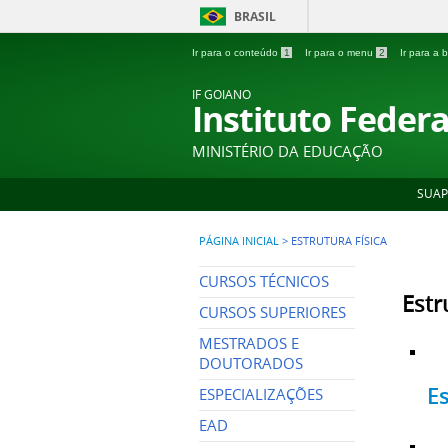
BRASIL
Ir para o conteúdo
1
Ir para o menu
2
Ir para a
IF GOIANO
Instituto Feder
MINISTÉRIO DA EDUCAÇÃO
SUAP
PÁGINA INICIAL
>
ESTRUTURA FÍSICA
CURSOS TÉCNICOS
Estr
CURSOS SUPERIORES
MESTRADOS E
DOUTORADOS
Es
ESPECIALIZAÇÕES
EAD