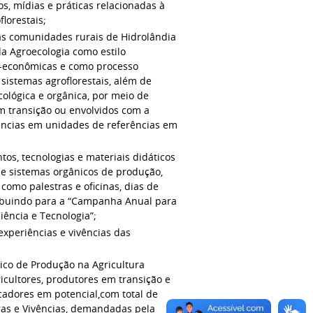
os, mídias e práticas relacionadas à
lorestais;
s comunidades rurais de Hidrolândia
da Agroecologia como estilo
o-econômicas e como processo
istemas agroflorestais, além de
cológica e orgânica, por meio de
em transição ou envolvidos com a
iências em unidades de referências em
os, tecnologias e materiais didáticos
 e sistemas orgânicos de produção,
omo palestras e oficinas, dias de
tribuindo para a “Campanha Anual para
ência e Tecnologia”;
 experiências e vivências das
ico de Produção na Agricultura
ricultores, produtores em transição e
icadores em potencial,com total de
ras e Vivências, demandadas pela