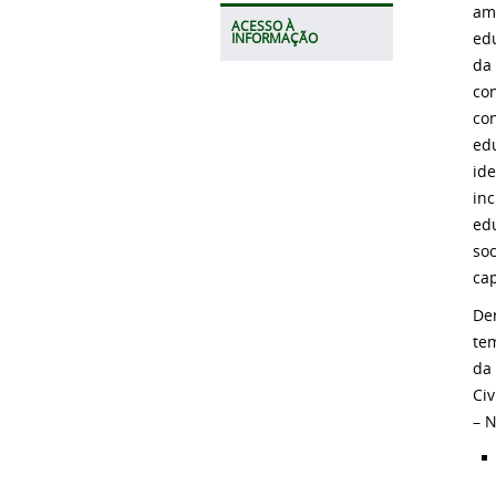
amb
ACESSO À
edu
INFORMAÇÃO
da
con
con
edu
ide
inc
edu
so
cap
Den
tem
da
Ci
– N