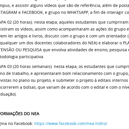
pus, e assistir alguns vídeos que são de referência, além de pos
STAGRAM e FACEBOOK, e grupo no WHATSAPP, a fim de interagir 
PA 02 (20 horas): nesta etapa, aqueles estudantes que cumpriram 
sistiram os vídeos, assim como acompanharam as ações do grupo e 
em ler artigos e livros, discutir com o grupo e com um orientador 
 qualquer um dos docentes colaboradores do NEA) e elaborar o 
TENSÃO OU PESQUISA que envolva atividades de ensino, pesquisa 
odologia participativa.
APA 03 (20 horas semanais): nesta etapa, os estudantes que cump
no de trabalho, e apresentaram bom relacionamento com o grupo, e
vistas no plano ou projeto, e submeter o projeto à editais interno
correrem a bolsas, que variam de acordo com o edital e com o nív
aduação).
FORMAÇÕES DO NEA
gina no Facebook:
https://www.facebook.com/nea.hidro/