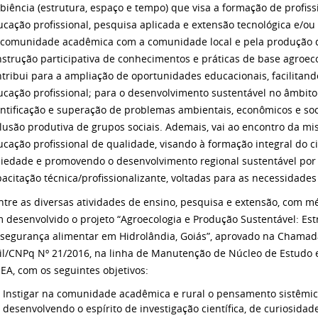
iência (estrutura, espaço e tempo) que visa a formação de profis
cação profissional, pesquisa aplicada e extensão tecnológica e/ou 
 comunidade acadêmica com a comunidade local e pela produção d
strução participativa de conhecimentos e práticas de base agroec
tribui para a ampliação de oportunidades educacionais, facilitan
cação profissional; para o desenvolvimento sustentável no âmbito 
ntificação e superação de problemas ambientais, econômicos e soc
lusão produtiva de grupos sociais. Ademais, vai ao encontro da mi
cação profissional de qualidade, visando à formação integral do 
ciedade e promovendo o desenvolvimento regional sustentável por
acitação técnica/profissionalizante, voltadas para as necessidades
tre as diversas atividades de ensino, pesquisa e extensão, com m
 desenvolvido o projeto “Agroecologia e Produção Sustentável: Es
 segurança alimentar em Hidrolândia, Goiás”, aprovado na Cham
vil/CNPq Nº 21/2016, na linha de Manutenção de Núcleo de Estudo
EA, com os seguintes objetivos:
Instigar na comunidade acadêmica e rural o pensamento sistêmico
desenvolvendo o espírito de investigação científica, de curiosida