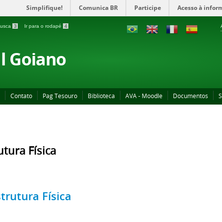
Simplifique!
Comunica BR
Participe
Acesso à infor
 busca
3
Ir para o rodapé
4
al Goiano
Contato
Pag Tesouro
Biblioteca
AVA - Moodle
Documentos
S
utura Física
trutura Física