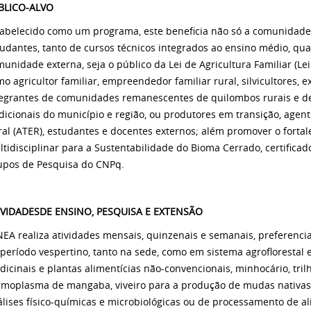
BLICO-ALVO
tabelecido como um programa, este beneficia não só a comunidade
tudantes, tanto de cursos técnicos integrados ao ensino médio, q
unidade externa, seja o público da Lei de Agricultura Familiar (Lei
o agricultor familiar, empreendedor familiar rural, silvicultores, ex
tegrantes de comunidades remanescentes de quilombos rurais e 
dicionais do município e região, ou produtores em transição, agen
al (ATER), estudantes e docentes externos; além promover o forta
tidisciplinar para a Sustentabilidade do Bioma Cerrado, certificado
upos de Pesquisa do CNPq.
IVIDADES
DE ENSINO, PESQUISA E EXTENSÃO
EA realiza atividades mensais, quinzenais e semanais, preferencia
período vespertino, tanto na sede, como em sistema agroflorestal 
icinais e plantas alimentícias não-convencionais, minhocário, tril
rmoplasma de mangaba, viveiro para a produção de mudas nativas
lises físico-químicas e microbiológicas ou de processamento de a