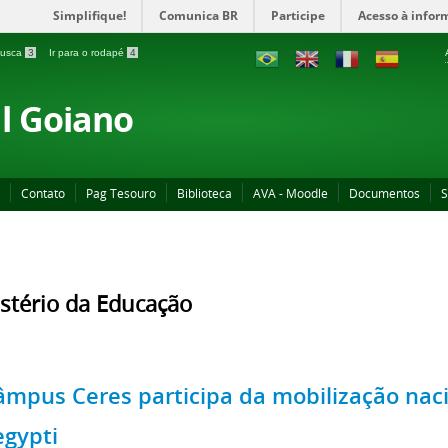
Simplifique!
Comunica BR
Participe
Acesso à infor
 busca
3
Ir para o rodapé
4
al Goiano
Contato
Pag Tesouro
Biblioteca
AVA - Moodle
Documentos
S
stério da Educação
âmpus Ceres participa da mobilização nac
egypti