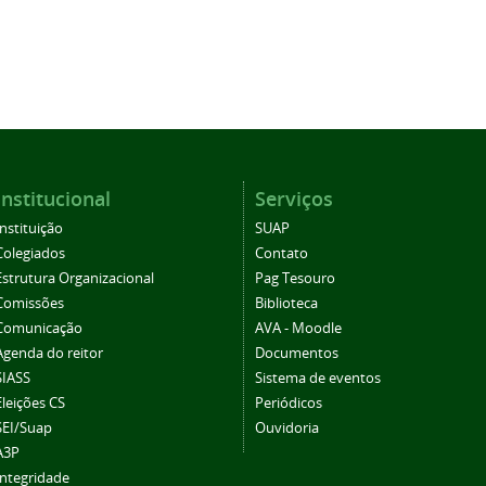
Institucional
Serviços
Instituição
SUAP
Colegiados
Contato
Estrutura Organizacional
Pag Tesouro
Comissões
Biblioteca
Comunicação
AVA - Moodle
Agenda do reitor
Documentos
SIASS
Sistema de eventos
Eleições CS
Periódicos
SEI/Suap
Ouvidoria
A3P
Integridade