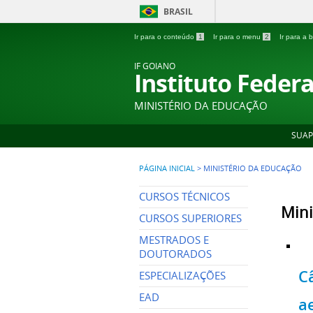
BRASIL
Ir para o conteúdo
1
Ir para o menu
2
Ir para a
IF GOIANO
Instituto Feder
MINISTÉRIO DA EDUCAÇÃO
SUAP
PÁGINA INICIAL
>
MINISTÉRIO DA EDUCAÇÃO
CURSOS TÉCNICOS
Mini
CURSOS SUPERIORES
MESTRADOS E
DOUTORADOS
C
ESPECIALIZAÇÕES
EAD
a