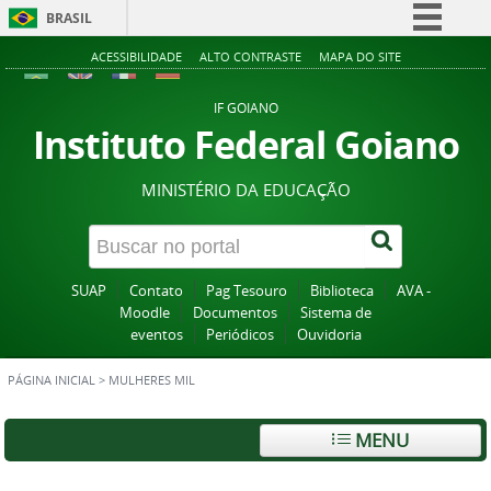
BRASIL
Simplifique!
ACESSIBILIDADE
ALTO CONTRASTE
MAPA DO SITE
Comunica BR
IF GOIANO
Participe
Instituto Federal Goiano
Acesso à informação
MINISTÉRIO DA EDUCAÇÃO
Legislação
Canais
SUAP
Contato
Pag Tesouro
Biblioteca
AVA -
Moodle
Documentos
Sistema de
eventos
Periódicos
Ouvidoria
PÁGINA INICIAL
>
MULHERES MIL
MENU