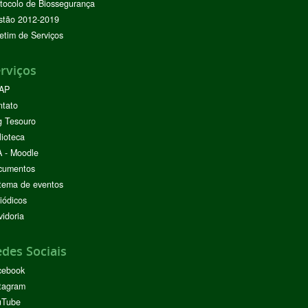
tocolo de Biossegurança
stão 2012-2019
etim de Serviços
rviços
AP
ntato
g Tesouro
lioteca
 - Moodle
cumentos
tema de eventos
iódicos
idoria
des Sociais
cebook
tagram
uTube