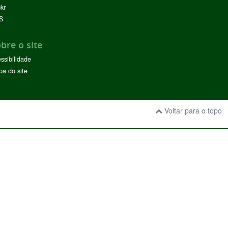
ckr
S
bre o site
ssibilidade
a do site
Voltar para o topo