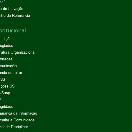
taí
o de Inovação
tro de Referência
stitucional
tituição
egiados
rutura Organizacional
missões
municação
nda do reitor
ASS
ições CS
I/Suap
P
egridade
urança da Informação
nsulta à Comunidade
vidade Disciplinar