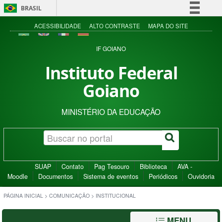
BRASIL
Simplifique!
ACESSIBILIDADE
ALTO CONTRASTE
MAPA DO SITE
Comunica BR
IF GOIANO
Participe
Instituto Federal
Acesso à informação
Goiano
Legislação
Canais
MINISTÉRIO DA EDUCAÇÃO
SUAP
Contato
Pag Tesouro
Biblioteca
AVA -
Moodle
Documentos
Sistema de eventos
Periódicos
Ouvidoria
PÁGINA INICIAL
>
COMUNICAÇÃO
>
INSTITUCIONAL
MENU