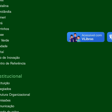
stalina
rolândia
meri
rá
rinhos
sse
 Verde
ndade
taí
o de Inovação
tro de Referência
stitucional
tituição
egiados
rutura Organizacional
missões
municação
nda do reitor