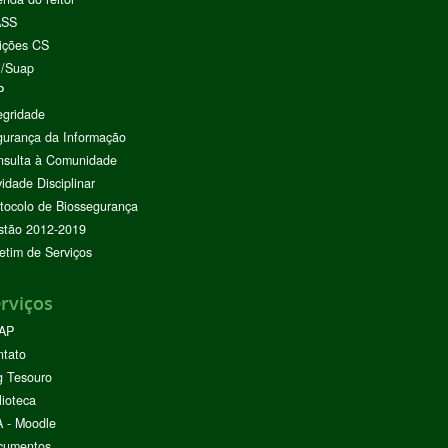
ASS
ições CS
I/Suap
P
egridade
urança da Informação
nsulta à Comunidade
vidade Disciplinar
tocolo de Biossegurança
stão 2012-2019
etim de Serviços
rviços
AP
ntato
g Tesouro
lioteca
 - Moodle
cumentos