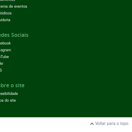
tema de eventos
iódicos
idoria
des Sociais
cebook
tagram
uTube
ckr
S
bre o site
ssibilidade
a do site
Voltar para o topo