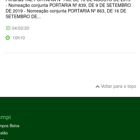
- Nomeação conjunta PORTARIA Nº 839, DE 9 DE SETEMBRO
DE 2019 - Nomeação conjunta PORTARIA Nº 863, DE 16 DE
SETEMBRO DE...
04/02/20
10h10
Voltar para o topo
ampi
mpos Belos
alão
res