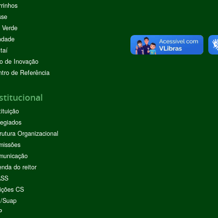
rinhos
sse
 Verde
ndade
taí
o de Inovação
tro de Referência
stitucional
tituição
egiados
rutura Organizacional
missões
municação
nda do reitor
ASS
ições CS
I/Suap
P