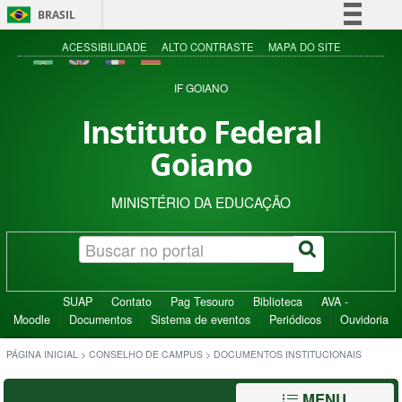
BRASIL
Simplifique!
ACESSIBILIDADE
ALTO CONTRASTE
MAPA DO SITE
Comunica BR
IF GOIANO
Participe
Instituto Federal
Acesso à informação
Goiano
Legislação
Canais
MINISTÉRIO DA EDUCAÇÃO
SUAP
Contato
Pag Tesouro
Biblioteca
AVA -
Moodle
Documentos
Sistema de eventos
Periódicos
Ouvidoria
PÁGINA INICIAL
>
CONSELHO DE CAMPUS
>
DOCUMENTOS INSTITUCIONAIS
MENU