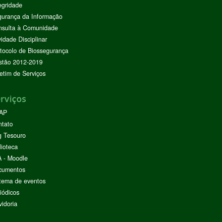
egridade
urança da Informação
nsulta à Comunidade
vidade Disciplinar
tocolo de Biossegurança
stão 2012-2019
etim de Serviços
rviços
AP
ntato
g Tesouro
lioteca
 - Moodle
cumentos
tema de eventos
iódicos
idoria