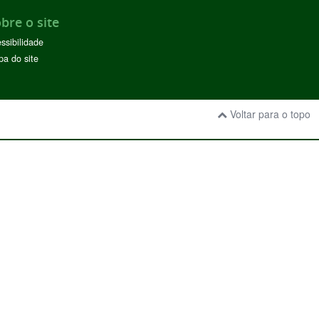
bre o site
ssibilidade
a do site
Voltar para o topo