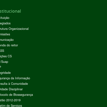
stitucional
tituição
egiados
rutura Organizacional
missões
municação
nda do reitor
ASS
ições CS
I/Suap
P
egridade
urança da Informação
nsulta à Comunidade
vidade Disciplinar
tocolo de Biossegurança
stão 2012-2019
etim de Serviços