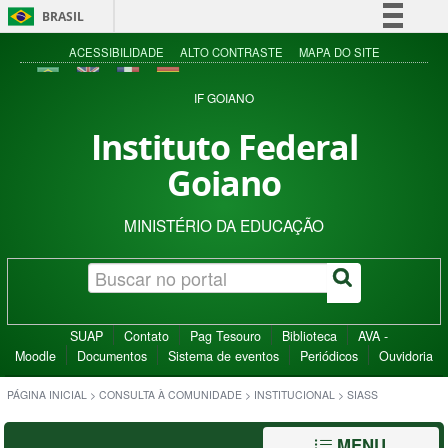
BRASIL
Simplifique!
ACESSIBILIDADE
ALTO CONTRASTE
MAPA DO SITE
Comunica BR
IF GOIANO
Participe
Instituto Federal
Acesso à informação
Goiano
Legislação
Canais
MINISTÉRIO DA EDUCAÇÃO
SUAP
Contato
Pag Tesouro
Biblioteca
AVA -
Moodle
Documentos
Sistema de eventos
Periódicos
Ouvidoria
PÁGINA INICIAL
>
CONSULTA À COMUNIDADE
>
INSTITUCIONAL
>
SIASS
MENU