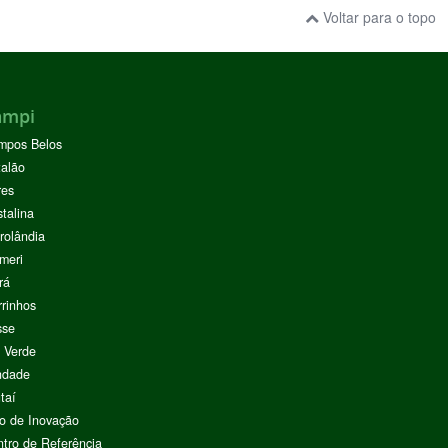
Voltar para o topo
ampi
mpos Belos
alão
res
stalina
rolândia
meri
rá
rinhos
sse
 Verde
ndade
taí
o de Inovação
tro de Referência