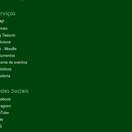
rviços
AP
ntato
g Tesouro
lioteca
 - Moodle
cumentos
tema de eventos
iódicos
idoria
des Sociais
cebook
tagram
uTube
ckr
S