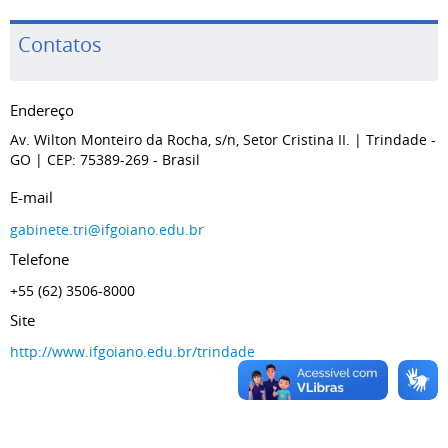
Contatos
Endereço
Av. Wilton Monteiro da Rocha, s/n, Setor Cristina II.
| Trindade
-
GO
| CEP: 75389-269
- Brasil
E-mail
gabinete.tri@ifgoiano.edu.br
Telefone
+55 (62) 3506-8000
Site
http://www.ifgoiano.edu.br/trindade