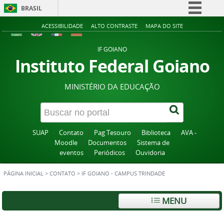
BRASIL
Simplifique!
ACESSIBILIDADE
ALTO CONTRASTE
MAPA DO SITE
Comunica BR
IF GOIANO
Participe
Instituto Federal Goiano
Acesso à informação
MINISTÉRIO DA EDUCAÇÃO
Legislação
Canais
SUAP
Contato
Pag Tesouro
Biblioteca
AVA -
Moodle
Documentos
Sistema de
eventos
Periódicos
Ouvidoria
PÁGINA INICIAL
>
CONTATO
>
IF GOIANO - CAMPUS TRINDADE
MENU