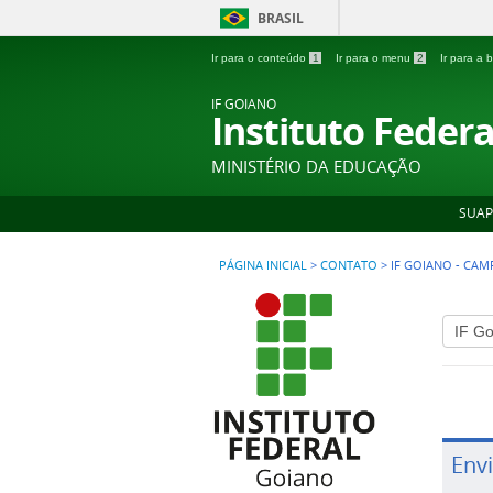
BRASIL
Ir para o conteúdo
1
Ir para o menu
2
Ir para a
IF GOIANO
Instituto Feder
MINISTÉRIO DA EDUCAÇÃO
SUAP
PÁGINA INICIAL
>
CONTATO
>
IF GOIANO - CA
Env