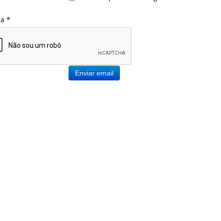
ha
*
Enviar email