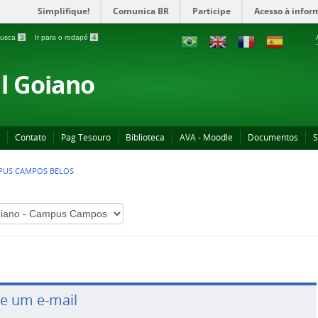
Simplifique!
Comunica BR
Participe
Acesso à infor
 busca
3
Ir para o rodapé
4
al Goiano
Contato
Pag Tesouro
Biblioteca
AVA - Moodle
Documentos
S
MPUS CAMPOS BELOS
ie um e-mail