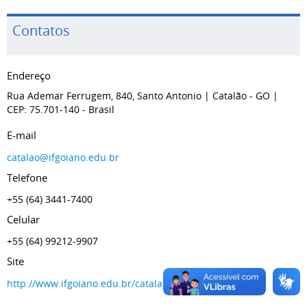
Contatos
Endereço
Rua Ademar Ferrugem, 840, Santo Antonio
| Catalão
- GO
|
CEP: 75.701-140
- Brasil
E-mail
catalao@ifgoiano.edu.br
Telefone
+55 (64) 3441-7400
Celular
+55 (64) 99212-9907
Site
http://www.ifgoiano.edu.br/catalao