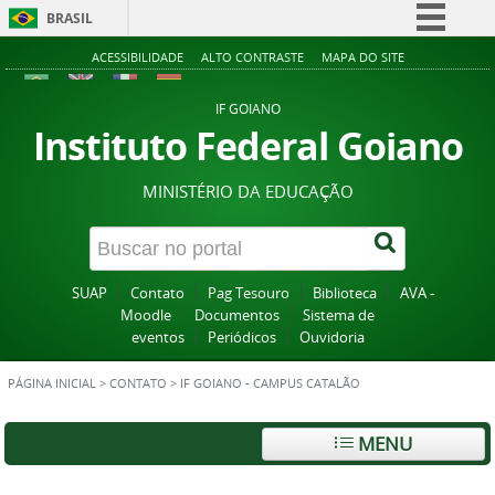
BRASIL
Simplifique!
ACESSIBILIDADE
ALTO CONTRASTE
MAPA DO SITE
Comunica BR
IF GOIANO
Participe
Instituto Federal Goiano
Acesso à informação
MINISTÉRIO DA EDUCAÇÃO
Legislação
Canais
SUAP
Contato
Pag Tesouro
Biblioteca
AVA -
Moodle
Documentos
Sistema de
eventos
Periódicos
Ouvidoria
PÁGINA INICIAL
>
CONTATO
>
IF GOIANO - CAMPUS CATALÃO
MENU