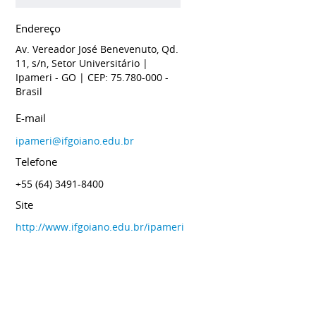
Endereço
Av. Vereador José Benevenuto, Qd.
11, s/n, Setor Universitário
|
Ipameri
- GO
| CEP: 75.780-000
-
Brasil
E-mail
ipameri@ifgoiano.edu.br
Telefone
+55 (64) 3491-8400
Site
http://www.ifgoiano.edu.br/ipameri