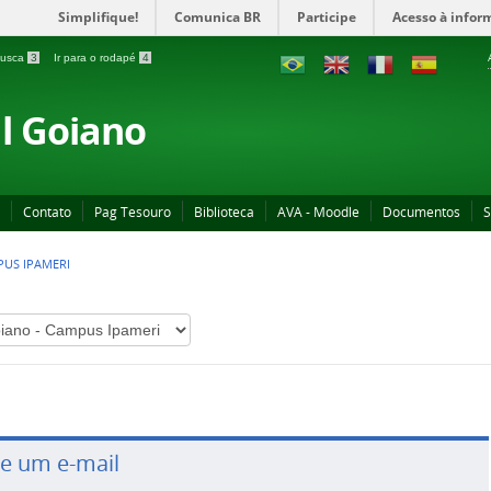
Simplifique!
Comunica BR
Participe
Acesso à infor
 busca
3
Ir para o rodapé
4
al Goiano
Contato
Pag Tesouro
Biblioteca
AVA - Moodle
Documentos
S
PUS IPAMERI
ie um e-mail