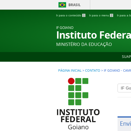
BRASIL
Ir para o conteúdo
1
Ir para o menu
2
Ir para a
IF GOIANO
Instituto Feder
MINISTÉRIO DA EDUCAÇÃO
SUAP
PÁGINA INICIAL
>
CONTATO
>
IF GOIANO - CAM
Env