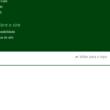
uTube
ckr
S
bre o site
ssibilidade
a do site
Voltar para o topo