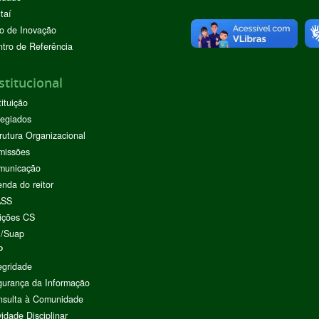
taí
o de Inovação
tro de Referência
stitucional
tituição
egiados
rutura Organizacional
missões
municação
nda do reitor
ASS
ições CS
I/Suap
P
egridade
urança da Informação
nsulta à Comunidade
vidade Disciplinar