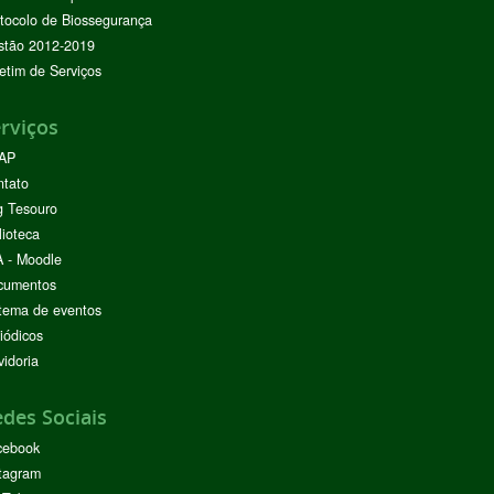
tocolo de Biossegurança
stão 2012-2019
etim de Serviços
rviços
AP
ntato
g Tesouro
lioteca
 - Moodle
cumentos
tema de eventos
iódicos
idoria
des Sociais
cebook
tagram