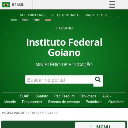
BRASIL
Simplifique!
ACESSIBILIDADE
ALTO CONTRASTE
MAPA DO SITE
Comunica BR
IF GOIANO
Participe
Instituto Federal
Acesso à informação
Goiano
Legislação
Canais
MINISTÉRIO DA EDUCAÇÃO
SUAP
Contato
Pag Tesouro
Biblioteca
AVA -
Moodle
Documentos
Sistema de eventos
Periódicos
Ouvidoria
PÁGINA INICIAL
>
COMISSÕES
>
CPPD
MENU