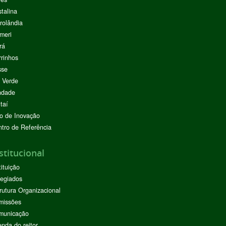
stalina
rolândia
meri
rá
rinhos
sse
 Verde
ndade
taí
o de Inovação
tro de Referência
stitucional
tituição
egiados
rutura Organizacional
missões
municação
nda do reitor