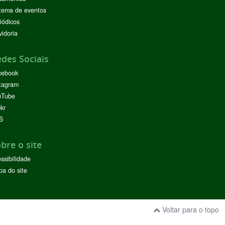
tema de eventos
iódicos
idoria
des Sociais
cebook
tagram
uTube
ckr
S
bre o site
ssibilidade
a do site
Voltar para o topo