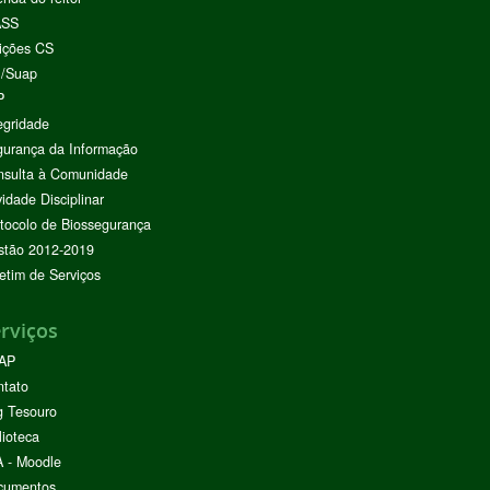
ASS
ições CS
I/Suap
P
egridade
urança da Informação
nsulta à Comunidade
vidade Disciplinar
tocolo de Biossegurança
stão 2012-2019
etim de Serviços
rviços
AP
ntato
g Tesouro
lioteca
 - Moodle
cumentos