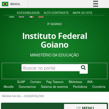
BRASIL
Simplifique!
ACESSIBILIDADE
ALTO CONTRASTE
MAPA DO SITE
Comunica BR
IF GOIANO
Participe
Instituto Federal
Acesso à informação
Goiano
Legislação
Canais
MINISTÉRIO DA EDUCAÇÃO
SUAP
Contato
Pag Tesouro
Biblioteca
AVA -
Moodle
Documentos
Sistema de eventos
Periódicos
Ouvidoria
PÁGINA INICIAL
>
DISSERTAÇÕES
MENU