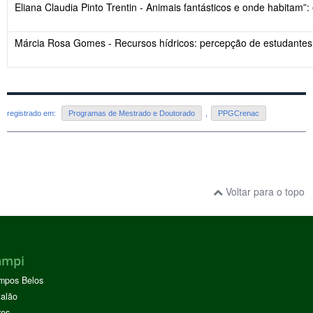
Eliana Claudia Pinto Trentin - Animais fantásticos e onde habitam
Márcia Rosa Gomes - Recursos hídricos: percepção de estudantes e
registrado em:
Programas de Mestrado e Doutorado
,
PPGCrenac
Voltar para o topo
ampi
mpos Belos
alão
res