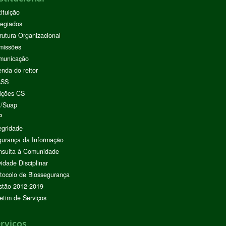
tituição
egiados
rutura Organizacional
missões
municação
nda do reitor
ASS
ições CS
I/Suap
P
egridade
urança da Informação
nsulta à Comunidade
vidade Disciplinar
tocolo de Biossegurança
stão 2012-2019
etim de Serviços
rviços