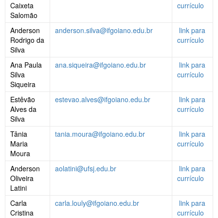
Caixeta
currículo
Salomão
Anderson
anderson.silva@ifgoiano.edu.br
link para
Rodrigo da
currículo
Silva
Ana Paula
ana.siqueira@ifgoiano.edu.br
link para
Silva
currículo
Siqueira
Estêvão
estevao.alves@ifgoiano.edu.br
link para
Alves da
currículo
Silva
Tânia
tania.moura@ifgoiano.edu.br
link para
Maria
currículo
Moura
Anderson
aolatini@ufsj.edu.br
link para
Oliveira
currículo
Latini
Carla
carla.louly@ifgoiano.edu.br
link para
Cristina
currículo