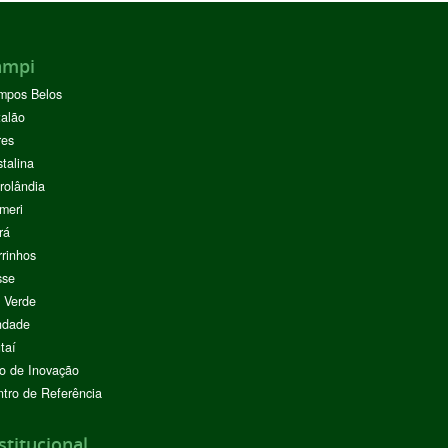
ampi
mpos Belos
alão
res
stalina
rolândia
meri
rá
rinhos
sse
 Verde
ndade
taí
o de Inovação
tro de Referência
stitucional