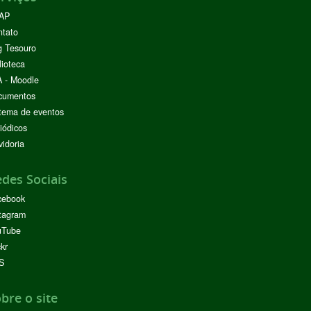
AP
ntato
g Tesouro
lioteca
 - Moodle
cumentos
tema de eventos
iódicos
idoria
des Sociais
cebook
tagram
uTube
ckr
S
bre o site