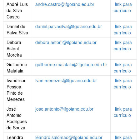
André Luis
andre.castro@ifgoiano.edu.br
link para
da Silva
currículo
Castro
Daniel de
daniel.paivasilva@ifgoiano.edu.br
link para
Paiva Silva
currículo
Débora
debora.astoni@ifgoiano.edu.br
link para
Astoni
currículo
Moreira
Guilherme
guilherme.malafaia@ifgoiano.edu.br
link para
Malafaia
currículo
Ivandilson
ivan.menezes@ifgoiano.edu.br
link para
Pessoa
currículo
Pinto de
Menezes
José
jose.antonio@ifgoiano.edu.br
link para
Antonio
currículo
Rodrigues
de Souza
Leandro
leandro.salomao@ifgoiano.edu.br
link para