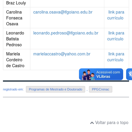
Braz Louly
Carolina
carolina.osava@ifgoiano.edu.br
link para
Fonseca
currículo
Osava
Leonardo
leonardo.pedroso@ifgoiano.edu.br
link para
Batista
currículo
Pedroso
Mariela
marielaccastro@yahoo.com.br
link para
Cordeiro
currículo
de Castro
registrado em:
Programas de Mestrado e Doutorado
,
PPGCrenac
Voltar para o topo