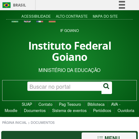
BRASIL
Simplifique!
ACESSIBILIDADE
ALTO CONTRASTE
MAPA DO SITE
Comunica BR
IF GOIANO
Participe
Instituto Federal
Acesso à informação
Goiano
Legislação
Canais
MINISTÉRIO DA EDUCAÇÃO
SUAP
Contato
Pag Tesouro
Biblioteca
AVA -
Moodle
Documentos
Sistema de eventos
Periódicos
Ouvidoria
PÁGINA INICIAL
>
DOCUMENTOS
MENU