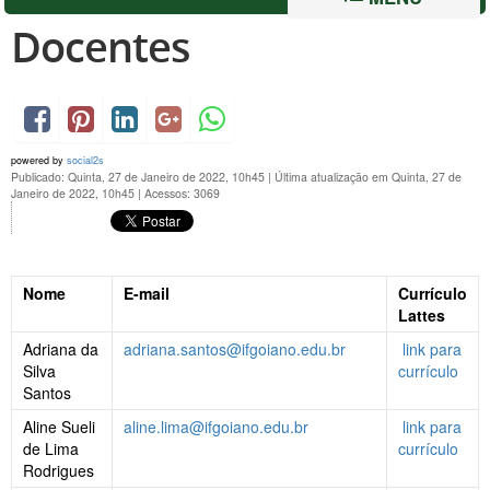
Docentes
powered by
social2s
Publicado: Quinta, 27 de Janeiro de 2022, 10h45
|
Última atualização em Quinta, 27 de
Janeiro de 2022, 10h45
|
Acessos: 3069
Nome
E-mail
Currículo
Lattes
Adriana da
adriana.santos@ifgoiano.edu.br
link para
Silva
currículo
Santos
Aline Sueli
aline.lima@ifgoiano.edu.br
link para
de Lima
currículo
Rodrigues