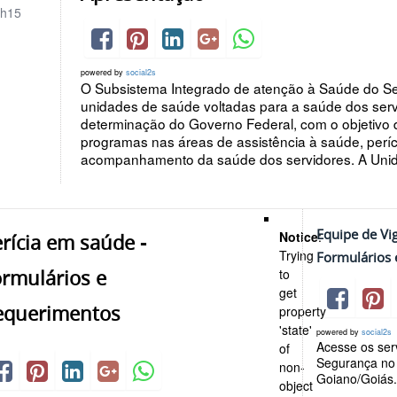
h15
powered by
social2s
O Subsistema Integrado de atenção à Saúde do Se
unidades de saúde voltadas para a saúde dos servi
determinação do Governo Federal, com o objetivo 
programas nas áreas de assistência à saúde, períc
acompanhamento da saúde dos servidores. A Unid
Equipe de Vig
Notice
:
rícia em saúde -
Trying
Formulários 
ormulários e
to
get
equerimentos
property
'state'
powered by
social2s
Acesse os serv
of
Segurança no 
non-
Goiano/Goiás
object