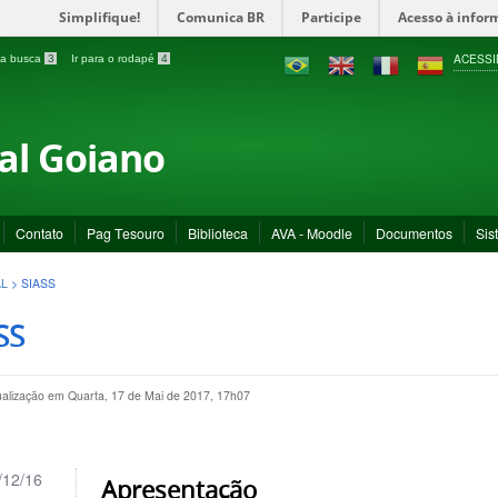
Simplifique!
Comunica BR
Participe
Acesso à infor
ACESSI
a a busca
3
Ir para o rodapé
4
ral Goiano
Contato
Pag Tesouro
Biblioteca
AVA - Moodle
Documentos
Sis
AL
>
SIASS
SS
ualização em Quarta, 17 de Mai de 2017, 17h07
/12/16
Apresentação