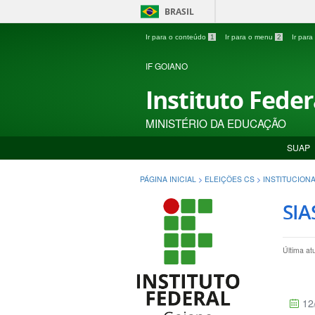
BRASIL
Ir para o conteúdo
1
Ir para o menu
2
Ir par
IF GOIANO
Instituto Fede
MINISTÉRIO DA EDUCAÇÃO
SUAP
PÁGINA INICIAL
>
ELEIÇÕES CS
>
INSTITUCION
SIA
Última at
12