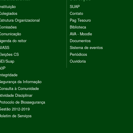
Instituição
SUAP
Colegiados
Contato
Estrutura Organizacional
Pag Tesouro
Comissões
Biblioteca
Comunicação
AVA - Moodle
Agenda do reitor
Documentos
SIASS
Sistema de eventos
Eleições CS
Periódicos
SEI/Suap
Ouvidoria
A3P
Integridade
Segurança da Informação
Consulta à Comunidade
Atividade Disciplinar
Protocolo de Biossegurança
Gestão 2012-2019
Boletim de Serviços