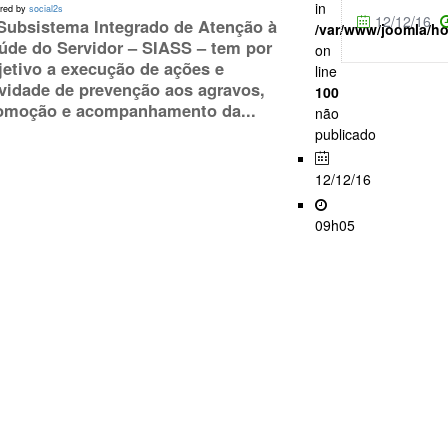
in
red by
social2s
12/12/16
Subsistema Integrado de Atenção à
/var/www/joomla/h
úde do Servidor – SIASS – tem por
on
jetivo a execução de ações e
line
ividade de prevenção aos agravos,
100
omoção e acompanhamento da...
não
publicado
12/12/16
09h05