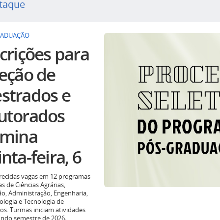
taque
RADUAÇÃO
crições para
leção de
strados e
utorados
rmina
nta-feira, 6
recidas vagas em 12 programas
as de Ciências Agrárias,
o, Administração, Engenharia,
ologia e Tecnologia de
os. Turmas iniciam atividades
undo semestre de 2026
.