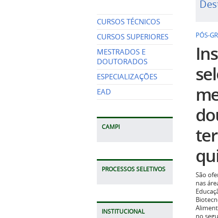
Des
CURSOS TÉCNICOS
PÓS-G
CURSOS SUPERIORES
Ins
MESTRADOS E
DOUTORADOS
se
ESPECIALIZAÇÕES
me
EAD
do
CAMPI
te
qui
PROCESSOS SELETIVOS
São ofe
nas áre
Educaçã
Biotecn
Aliment
INSTITUCIONAL
no seg