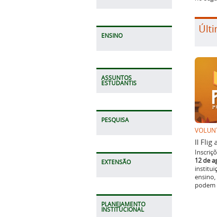
Últi
ENSINO
ASSUNTOS
ESTUDANTIS
PESQUISA
VOLUN
II Fli
Inscriç
12 de a
EXTENSÃO
institu
ensino,
podem p
PLANEJAMENTO
INSTITUCIONAL