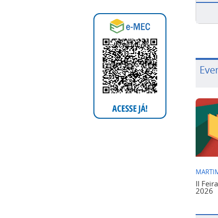
Eve
MARTIM
II Feir
2026