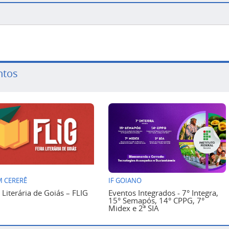
ntos
 CERERÊ
IF GOIANO
a Literária de Goiás – FLIG
Eventos Integrados - 7° Integra,
15° Semapós, 14° CPPG, 7°
Midex e 2ª SIA