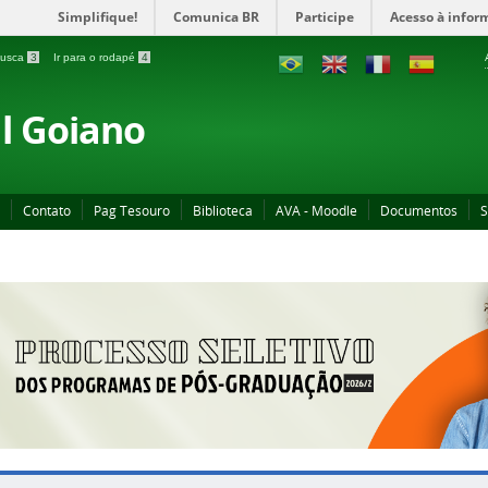
Simplifique!
Comunica BR
Participe
Acesso à infor
 busca
3
Ir para o rodapé
4
al Goiano
Contato
Pag Tesouro
Biblioteca
AVA - Moodle
Documentos
S