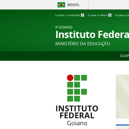
BRASIL
Ir para o conteúdo
1
Ir para o menu
2
Ir para a
IF GOIANO
Instituto Feder
MINISTÉRIO DA EDUCAÇÃO
SUAP