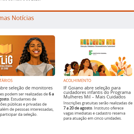
mas Notícias
TÁRIOS
ACOLHIMENTO
g abre seleção de monitores
IF Goiano abre seleção para
cuidadores infantis do Programa
ões podem ser realizadas de
6 a
Mulheres Mil – Mais Cuidados
gosto
. Estudantes de
Inscrições gratuitas serão realizadas de
ições públicas e privadas de
7 a 20 de agosto
. Instituto oferece
 além de pessoas interessadas,
vagas imediatas e cadastro reserva
articipar da seleção.
para atuação em cinco unidades.