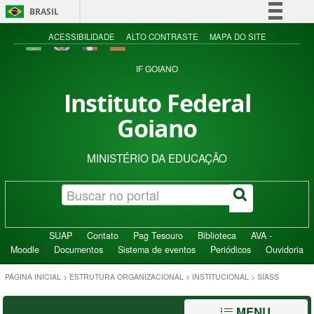
BRASIL
Simplifique!
ACESSIBILIDADE
ALTO CONTRASTE
MAPA DO SITE
Comunica BR
IF GOIANO
Participe
Instituto Federal
Acesso à informação
Goiano
Legislação
Canais
MINISTÉRIO DA EDUCAÇÃO
SUAP
Contato
Pag Tesouro
Biblioteca
AVA -
Moodle
Documentos
Sistema de eventos
Periódicos
Ouvidoria
PÁGINA INICIAL
>
ESTRUTURA ORGANIZACIONAL
>
INSTITUCIONAL
>
SIASS
MENU