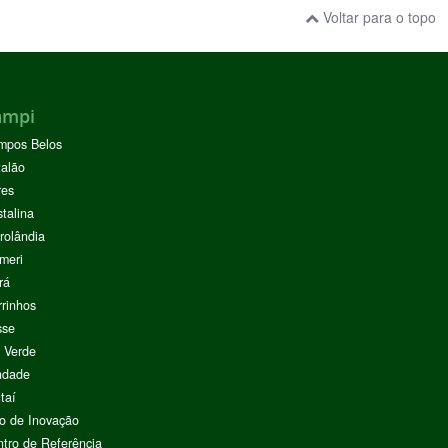
Voltar para o topo
ampi
mpos Belos
alão
res
stalina
rolândia
meri
rá
rinhos
sse
 Verde
ndade
taí
o de Inovação
tro de Referência