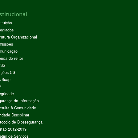
stitucional
tituição
egiados
rutura Organizacional
missões
municação
nda do reitor
ASS
ições CS
I/Suap
P
egridade
urança da Informação
nsulta à Comunidade
vidade Disciplinar
tocolo de Biossegurança
stão 2012-2019
etim de Serviços