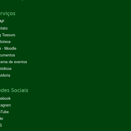
rviços
AP
ntato
g Tesouro
lioteca
 - Moodle
cumentos
tema de eventos
iódicos
idoria
des Sociais
cebook
tagram
uTube
ckr
S