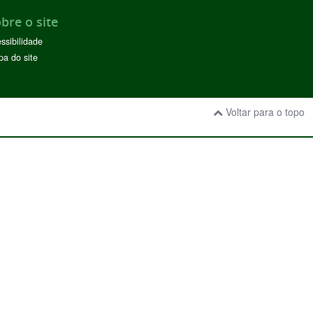
bre o site
ssibilidade
a do site
Voltar para o topo