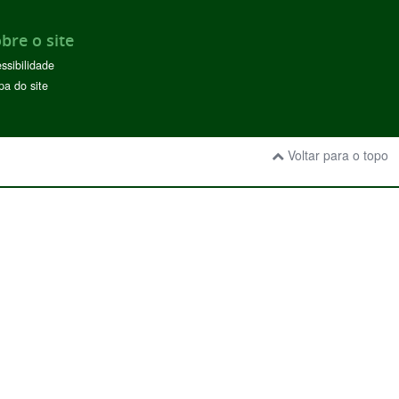
bre o site
ssibilidade
a do site
Voltar para o topo