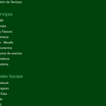
etim de Serviços
rviços
AP
ntato
g Tesouro
lioteca
 - Moodle
cumentos
tema de eventos
iódicos
idoria
des Sociais
cebook
tagram
uTube
ckr
S