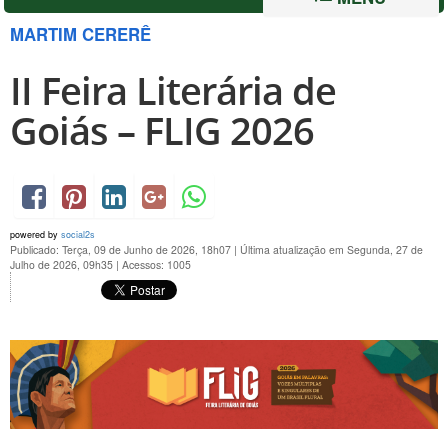
MARTIM CERERÊ
II Feira Literária de
Goiás – FLIG 2026
powered by
social2s
Publicado: Terça, 09 de Junho de 2026, 18h07
|
Última atualização em Segunda, 27 de
Julho de 2026, 09h35
|
Acessos: 1005