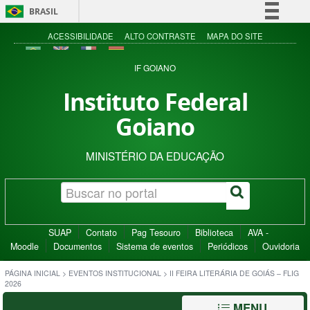
BRASIL
Simplifique!
ACESSIBILIDADE
ALTO CONTRASTE
MAPA DO SITE
Comunica BR
IF GOIANO
Participe
Instituto Federal
Acesso à informação
Goiano
Legislação
Canais
MINISTÉRIO DA EDUCAÇÃO
SUAP
Contato
Pag Tesouro
Biblioteca
AVA -
Moodle
Documentos
Sistema de eventos
Periódicos
Ouvidoria
PÁGINA INICIAL
>
EVENTOS INSTITUCIONAL
>
II FEIRA LITERÁRIA DE GOIÁS – FLIG
2026
MENU