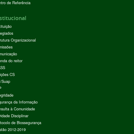
tro de Referência
stitucional
tituição
egiados
rutura Organizacional
missões
municação
nda do reitor
ASS
ições CS
I/Suap
P
egridade
urança da Informação
nsulta à Comunidade
vidade Disciplinar
tocolo de Biossegurança
stão 2012-2019