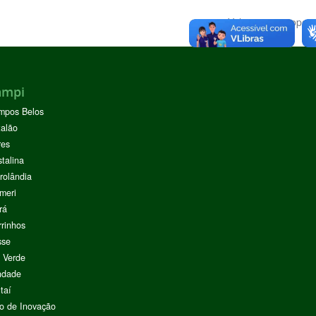
Voltar para o topo
ampi
mpos Belos
alão
res
stalina
rolândia
meri
rá
rinhos
sse
 Verde
ndade
taí
o de Inovação