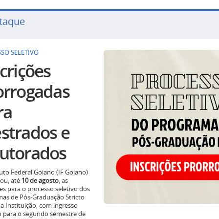
taque
SO SELETIVO
crições
orrogadas
ra
strados e
utorados
tuto Federal Goiano (IF Goiano)
ou, até
10 de agosto
, as
ões para o processo seletivo dos
as de Pós-Graduação Stricto
a Instituição, com ingresso
o para o segundo semestre de