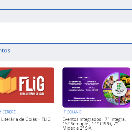
ntos
 CERERÊ
IF GOIANO
a Literária de Goiás – FLIG
Eventos Integrados - 7° Integra,
15° Semapós, 14° CPPG, 7°
Midex e 2ª SIA