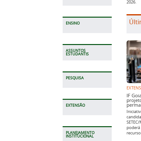
2026.
Últi
ENSINO
ASSUNTOS
ESTUDANTIS
PESQUISA
EXTEN
IF Goi
projet
perman
EXTENSÃO
Iniciat
candida
SETEC/M
poderá 
recurso
PLANEJAMENTO
INSTITUCIONAL