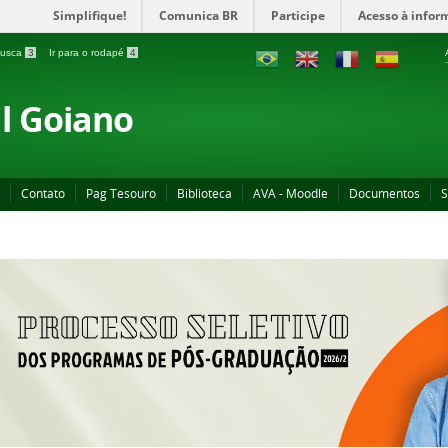
Simplifique!
Comunica BR
Participe
Acesso à infor
 busca
3
Ir para o rodapé
4
al Goiano
Contato
Pag Tesouro
Biblioteca
AVA - Moodle
Documentos
S