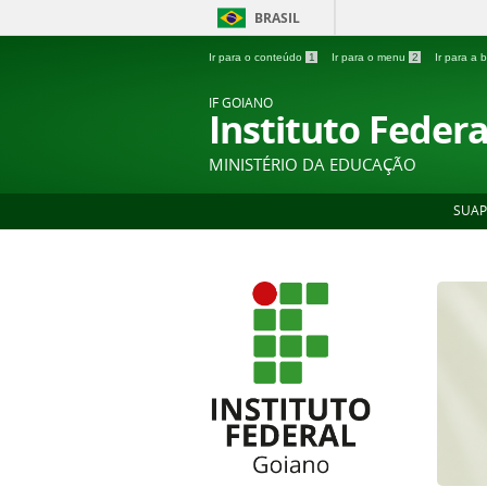
BRASIL
Ir para o conteúdo
1
Ir para o menu
2
Ir para a
IF GOIANO
Instituto Feder
MINISTÉRIO DA EDUCAÇÃO
SUAP