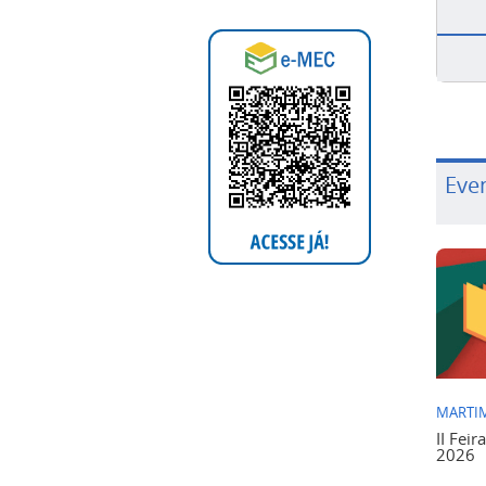
Eve
MARTIM
II Feir
2026