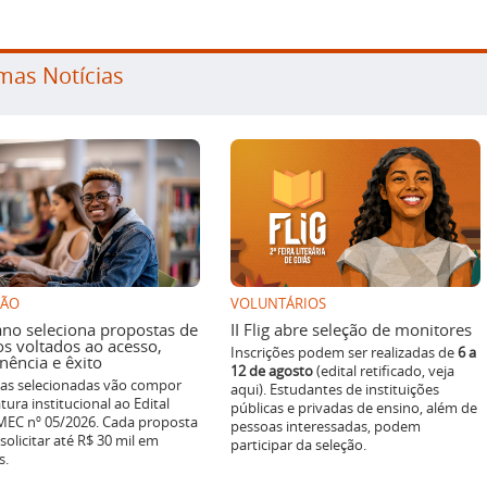
mas Notícias
SÃO
VOLUNTÁRIOS
ano seleciona propostas de
II Flig abre seleção de monitores
os voltados ao acesso,
Inscrições podem ser realizadas de
6 a
ência e êxito
12 de agosto
(edital retificado, veja
ivas selecionadas vão compor
aqui). Estudantes de instituições
tura institucional ao Edital
públicas e privadas de ensino, além de
EC nº 05/2026. Cada proposta
pessoas interessadas, podem
solicitar até R$ 30 mil em
participar da seleção.
s.