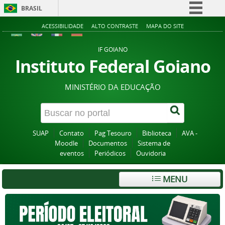
BRASIL
Simplifique!
ACESSIBILIDADE
ALTO CONTRASTE
MAPA DO SITE
Comunica BR
IF GOIANO
Participe
Instituto Federal Goiano
Acesso à informação
MINISTÉRIO DA EDUCAÇÃO
Legislação
Canais
SUAP
Contato
Pag Tesouro
Biblioteca
AVA -
Moodle
Documentos
Sistema de
eventos
Periódicos
Ouvidoria
MENU