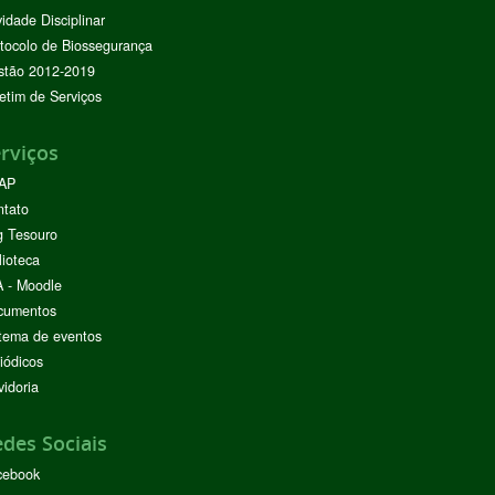
vidade Disciplinar
tocolo de Biossegurança
stão 2012-2019
etim de Serviços
rviços
AP
ntato
g Tesouro
lioteca
 - Moodle
cumentos
tema de eventos
iódicos
idoria
des Sociais
cebook