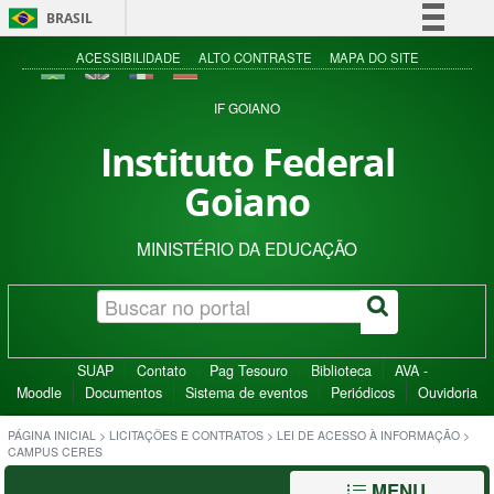
BRASIL
Simplifique!
ACESSIBILIDADE
ALTO CONTRASTE
MAPA DO SITE
Comunica BR
IF GOIANO
Participe
Instituto Federal
Acesso à informação
Goiano
Legislação
Canais
MINISTÉRIO DA EDUCAÇÃO
SUAP
Contato
Pag Tesouro
Biblioteca
AVA -
Moodle
Documentos
Sistema de eventos
Periódicos
Ouvidoria
PÁGINA INICIAL
>
LICITAÇÕES E CONTRATOS
>
LEI DE ACESSO À INFORMAÇÃO
>
CAMPUS CERES
MENU