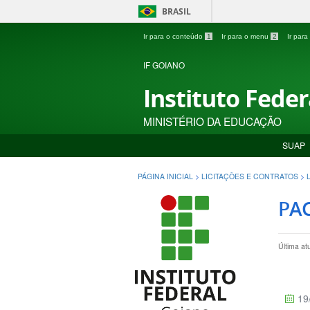
BRASIL
Ir para o conteúdo
1
Ir para o menu
2
Ir par
IF GOIANO
Instituto Fede
MINISTÉRIO DA EDUCAÇÃO
SUAP
PÁGINA INICIAL
>
LICITAÇÕES E CONTRATOS
>
PAC
Última at
19