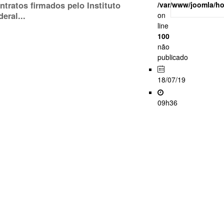
ntratos firmados pelo Instituto
/var/www/joomla/h
deral...
on
line
100
não
publicado
18/07/19
09h36