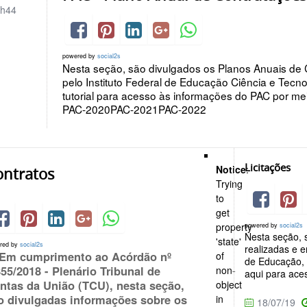
h44
powered by
social2s
Nesta seção, são divulgados os Planos Anuais de 
pelo Instituto Federal de Educação Ciência e Tecn
tutorial para acesso às informações do PAC por 
PAC-2020PAC-2021PAC-2022
Licitações
Notice
:
ontratos
Trying
to
get
property
powered by
social2s
Nesta seção, s
'state'
red by
social2s
realizadas e 
 Em cumprimento ao Acórdão nº
of
de Educação, 
855/2018 - Plenário Tribunal de
non-
aqui para aces
ntas da União (TCU), nesta seção,
object
o divulgadas informações sobre os
in
18/07/19