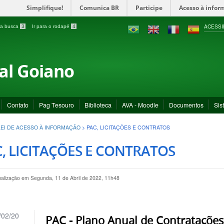
Simplifique!
Comunica BR
Participe
Acesso à infor
ACESSI
a a busca
3
Ir para o rodapé
4
ral Goiano
Contato
Pag Tesouro
Biblioteca
AVA - Moodle
Documentos
Sis
LEI DE ACESSO À INFORMAÇÃO
>
PAC, LICITAÇÕES E CONTRATOS
, LICITAÇÕES E CONTRATOS
ualização em Segunda, 11 de Abril de 2022, 11h48
/02/20
PAC - Plano Anual de Contrataçõe