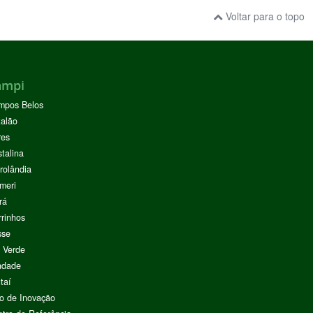
Voltar para o topo
ampi
mpos Belos
alão
res
stalina
rolândia
meri
rá
rinhos
sse
 Verde
ndade
taí
o de Inovação