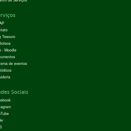
etim de Serviços
rviços
AP
ntato
g Tesouro
lioteca
 - Moodle
cumentos
tema de eventos
iódicos
idoria
des Sociais
cebook
tagram
uTube
ckr
S