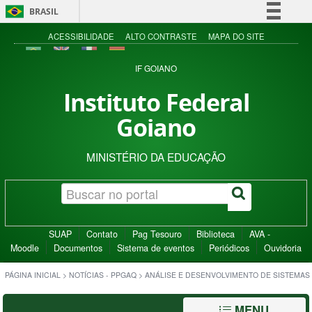
BRASIL
Simplifique!
ACESSIBILIDADE
ALTO CONTRASTE
MAPA DO SITE
Comunica BR
IF GOIANO
Participe
Instituto Federal
Acesso à informação
Goiano
Legislação
Canais
MINISTÉRIO DA EDUCAÇÃO
SUAP
Contato
Pag Tesouro
Biblioteca
AVA -
Moodle
Documentos
Sistema de eventos
Periódicos
Ouvidoria
PÁGINA INICIAL
>
NOTÍCIAS - PPGAQ
>
ANÁLISE E DESENVOLVIMENTO DE SISTEMAS
MENU