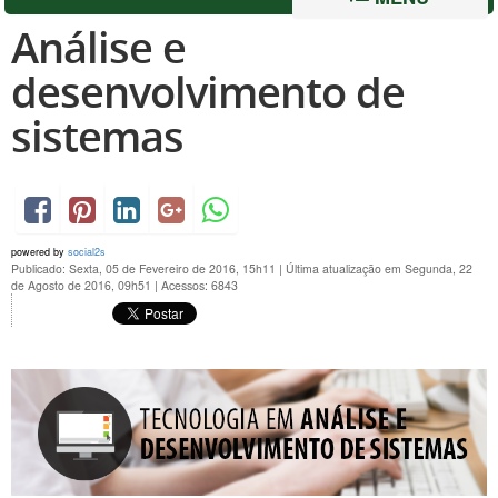
Análise e
desenvolvimento de
sistemas
powered by
social2s
Publicado: Sexta, 05 de Fevereiro de 2016, 15h11
|
Última atualização em Segunda, 22
de Agosto de 2016, 09h51
|
Acessos: 6843