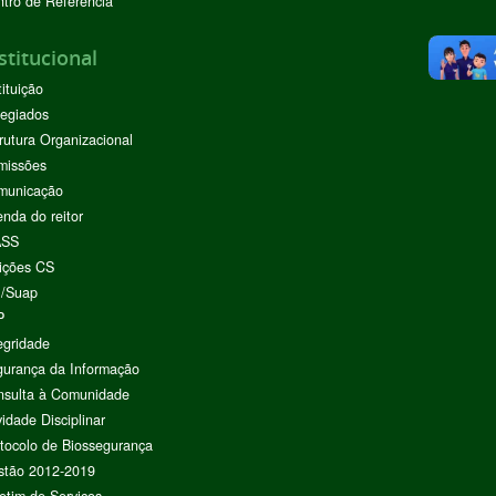
tro de Referência
stitucional
tituição
egiados
rutura Organizacional
missões
municação
nda do reitor
ASS
ições CS
I/Suap
P
egridade
urança da Informação
nsulta à Comunidade
vidade Disciplinar
tocolo de Biossegurança
stão 2012-2019