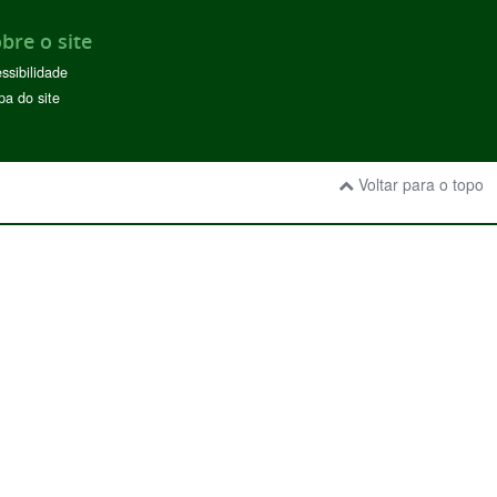
bre o site
ssibilidade
a do site
Voltar para o topo