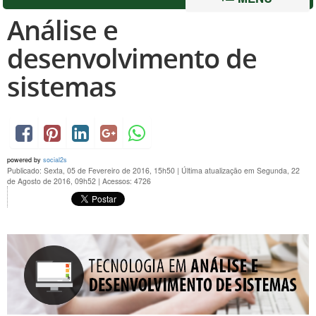
Análise e
desenvolvimento de
sistemas
powered by
social2s
Publicado: Sexta, 05 de Fevereiro de 2016, 15h50
|
Última atualização em Segunda, 22
de Agosto de 2016, 09h52
|
Acessos: 4726