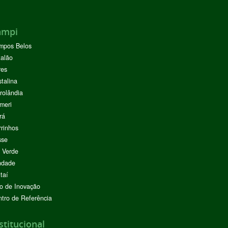
ampi
mpos Belos
alão
res
stalina
rolândia
meri
rá
rinhos
sse
 Verde
ndade
taí
o de Inovação
tro de Referência
stitucional