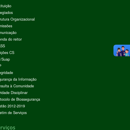
tituição
egiados
rutura Organizacional
missões
municação
nda do reitor
ASS
ições CS
I/Suap
P
egridade
urança da Informação
nsulta à Comunidade
vidade Disciplinar
tocolo de Biossegurança
stão 2012-2019
etim de Serviços
rviços