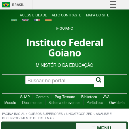
BRASIL
Simplifique!
ACESSIBILIDADE
ALTO CONTRASTE
MAPA DO SITE
Comunica BR
IF GOIANO
Participe
Instituto Federal
Acesso à informação
Goiano
Legislação
Canais
MINISTÉRIO DA EDUCAÇÃO
SUAP
Contato
Pag Tesouro
Biblioteca
AVA -
Moodle
Documentos
Sistema de eventos
Periódicos
Ouvidoria
PÁGINA INICIAL
>
CURSOS SUPERIORES
>
UNCATEGORIZED
>
ANÁLISE E
DESENVOLVIMENTO DE SISTEMAS
MENU