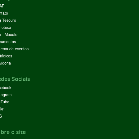
AP
ntato
g Tesouro
lioteca
 - Moodle
cumentos
tema de eventos
iódicos
idoria
des Sociais
cebook
tagram
uTube
ckr
S
bre o site