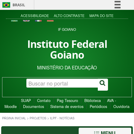
BRASIL
Simplifique!
ACESSIBILIDADE
ALTO CONTRASTE
MAPA DO SITE
Comunica BR
IF GOIANO
Participe
Instituto Federal
Acesso à informação
Goiano
Legislação
Canais
MINISTÉRIO DA EDUCAÇÃO
SUAP
Contato
Pag Tesouro
Biblioteca
AVA -
Moodle
Documentos
Sistema de eventos
Periódicos
Ouvidoria
PÁGINA INICIAL
>
PROJETOS
>
ILPF - NOTÍCIAS
MENU