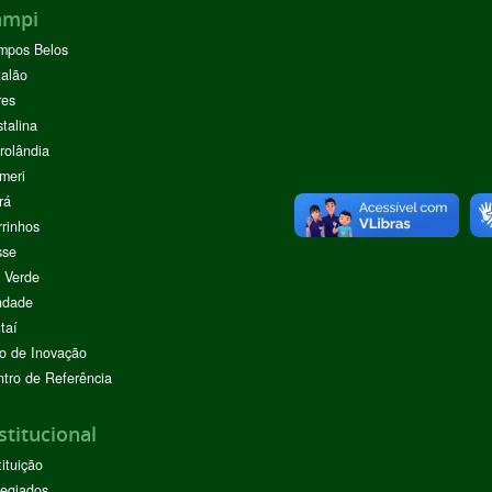
ampi
mpos Belos
alão
res
stalina
rolândia
meri
rá
rinhos
sse
 Verde
ndade
taí
o de Inovação
tro de Referência
stitucional
tituição
egiados