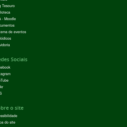
g Tesouro
lioteca
 - Moodle
cumentos
tema de eventos
iódicos
idoria
des Sociais
cebook
tagram
uTube
ckr
S
bre o site
ssibilidade
a do site