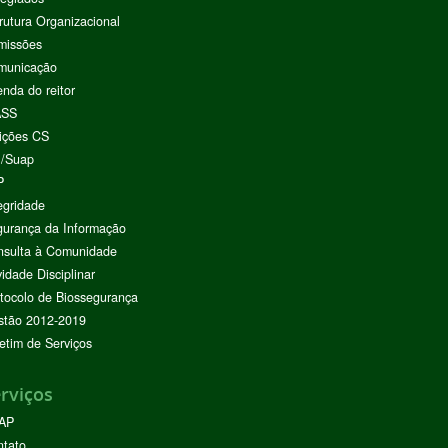
rutura Organizacional
missões
municação
nda do reitor
ASS
ições CS
I/Suap
P
egridade
urança da Informação
nsulta à Comunidade
vidade Disciplinar
tocolo de Biossegurança
stão 2012-2019
etim de Serviços
rviços
AP
ntato