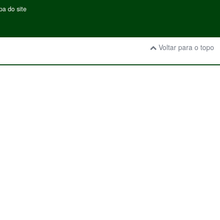
a do site
Voltar para o topo