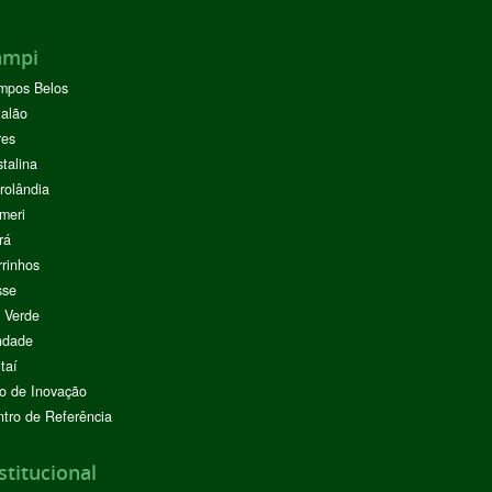
ampi
mpos Belos
alão
res
stalina
rolândia
meri
rá
rinhos
sse
 Verde
ndade
taí
o de Inovação
tro de Referência
stitucional