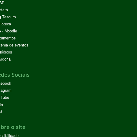
AP
ntato
g Tesouro
lioteca
 - Moodle
cumentos
tema de eventos
iódicos
idoria
des Sociais
cebook
tagram
uTube
ckr
S
bre o site
ssibilidade