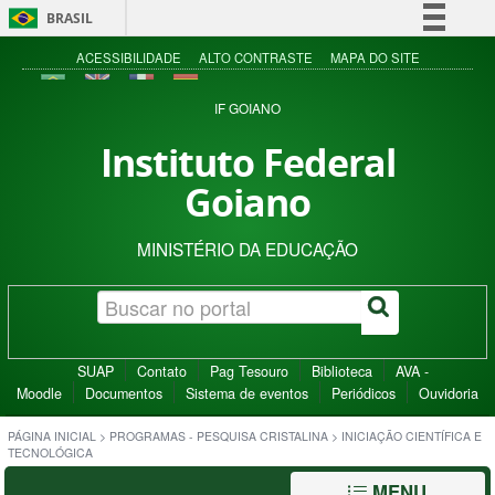
BRASIL
Simplifique!
ACESSIBILIDADE
ALTO CONTRASTE
MAPA DO SITE
Comunica BR
IF GOIANO
Participe
Instituto Federal
Acesso à informação
Goiano
Legislação
Canais
MINISTÉRIO DA EDUCAÇÃO
SUAP
Contato
Pag Tesouro
Biblioteca
AVA -
Moodle
Documentos
Sistema de eventos
Periódicos
Ouvidoria
PÁGINA INICIAL
>
PROGRAMAS - PESQUISA CRISTALINA
>
INICIAÇÃO CIENTÍFICA E
TECNOLÓGICA
MENU