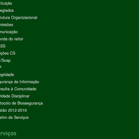
tituição
egiados
rutura Organizacional
missões
municação
nda do reitor
ASS
ições CS
I/Suap
P
egridade
urança da Informação
nsulta à Comunidade
vidade Disciplinar
tocolo de Biossegurança
stão 2012-2019
etim de Serviços
rviços