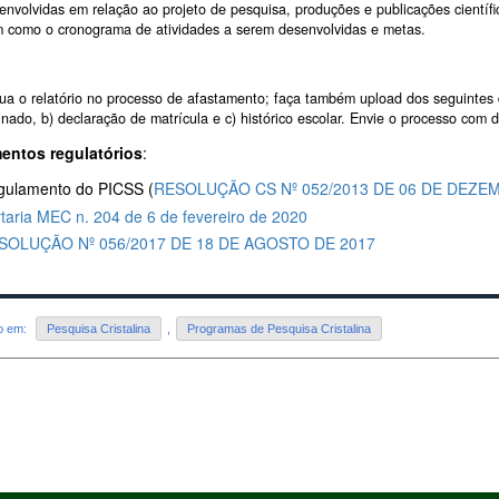
envolvidas em relação ao projeto de pesquisa, produções e publicações científic
 como o cronograma de atividades a serem desenvolvidas e metas.
lua o relatório no processo de afastamento; faça também upload dos seguintes 
inado, b) declaração de matrícula e c) histórico escolar. Envie o processo c
ntos regulatórios
:
gulamento do PICSS (
RESOLUÇÃO CS Nº 052/2013 DE 06 DE DEZE
taria MEC n. 204 de 6 de fevereiro de 2020
SOLUÇÃO Nº 056/2017 DE 18 DE AGOSTO DE 2017
do em:
Pesquisa Cristalina
,
Programas de Pesquisa Cristalina