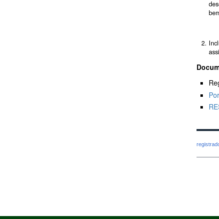
des
bem
Inc
ass
Docume
Re
Por
RE
registra