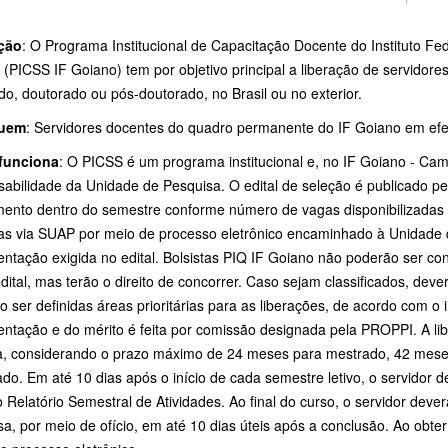
ção
: O Programa Institucional de Capacitação Docente do Instituto Fe
(PICSS IF Goiano) tem por objetivo principal a liberação de servidor
o, doutorado ou pós-doutorado, no Brasil ou no exterior.
quem
: Servidores docentes do quadro permanente do IF Goiano em efet
funciona
: O PICSS é um programa institucional e, no IF Goiano - Camp
sabilidade da Unidade de Pesquisa. O edital de seleção é publicado pe
mento dentro do semestre conforme número de vagas disponibilizadas
itas via SUAP por meio de processo eletrônico encaminhado à Unidade
ntação exigida no edital. Bolsistas PIQ IF Goiano não poderão ser c
dital, mas terão o direito de concorrer. Caso sejam classificados, deve
 ser definidas áreas prioritárias para as liberações, de acordo com o i
ntação e do mérito é feita por comissão designada pela PROPPI. A li
ia, considerando o prazo máximo de 24 meses para mestrado, 42 mese
ado. Em até 10 dias após o início de cada semestre letivo, o servido
 Relatório Semestral de Atividades. Ao final do curso, o servidor dev
a, por meio de ofício, em até 10 dias úteis após a conclusão. Ao obter