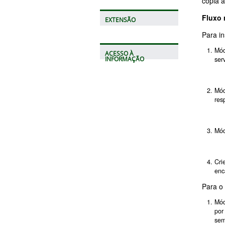
cópia a
Fluxo
EXTENSÃO
Para in
Mód
ACESSO À
ser
INFORMAÇÃO
Mód
res
Mód
Cri
enc
Para o 
Mód
por
sem