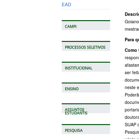
EAD
Descri
Goiano 
CAMPI
mestrad
Para 
PROCESSOS SELETIVOS
Como 
respon
afasta
INSTITUCIONAL
ser fe
docume
neste e
ENSINO
Poderão
docume
portar
ASSUNTOS
ESTUDANTIS
doutor
SUAP o
PESQUISA
Pesquis