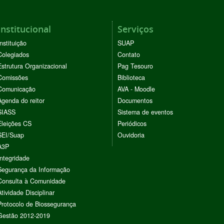
Institucional
Serviços
Instituição
SUAP
Colegiados
Contato
Estrutura Organizacional
Pag Tesouro
Comissões
Biblioteca
Comunicação
AVA - Moodle
Agenda do reitor
Documentos
SIASS
Sistema de eventos
Eleições CS
Periódicos
SEI/Suap
Ouvidoria
A3P
Integridade
Segurança da Informação
Consulta à Comunidade
Atividade Disciplinar
Protocolo de Biossegurança
Gestão 2012-2019