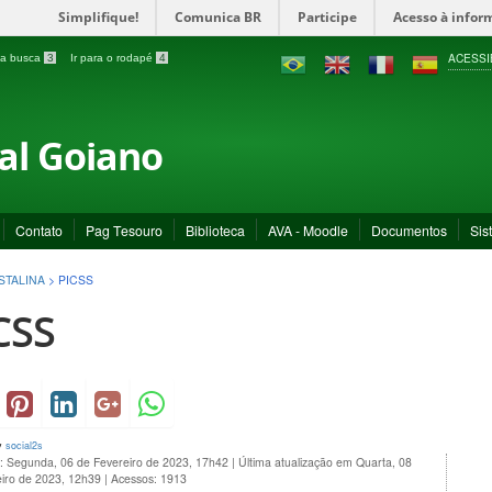
Simplifique!
Comunica BR
Participe
Acesso à infor
ACESSI
a a busca
3
Ir para o rodapé
4
ral Goiano
Contato
Pag Tesouro
Biblioteca
AVA - Moodle
Documentos
Sis
STALINA
>
PICSS
CSS
y
social2s
o: Segunda, 06 de Fevereiro de 2023, 17h42
|
Última atualização em Quarta, 08
eiro de 2023, 12h39
|
Acessos: 1913