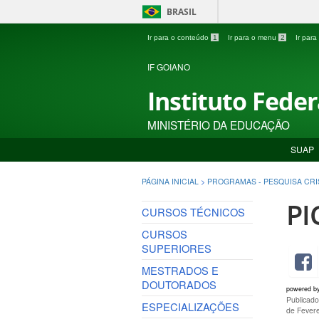
BRASIL
Ir para o conteúdo
1
Ir para o menu
2
Ir par
IF GOIANO
Instituto Fede
MINISTÉRIO DA EDUCAÇÃO
SUAP
PÁGINA INICIAL
>
PROGRAMAS - PESQUISA CRI
PI
CURSOS TÉCNICOS
CURSOS
SUPERIORES
MESTRADOS E
DOUTORADOS
powered b
Publicad
ESPECIALIZAÇÕES
de Fever