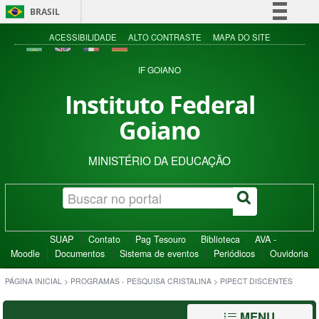
BRASIL
Simplifique!
ACESSIBILIDADE
ALTO CONTRASTE
MAPA DO SITE
Comunica BR
IF GOIANO
Participe
Instituto Federal
Acesso à informação
Goiano
Legislação
Canais
MINISTÉRIO DA EDUCAÇÃO
SUAP
Contato
Pag Tesouro
Biblioteca
AVA -
Moodle
Documentos
Sistema de eventos
Periódicos
Ouvidoria
PÁGINA INICIAL
>
PROGRAMAS - PESQUISA CRISTALINA
>
PIPECT DISCENTES
MENU