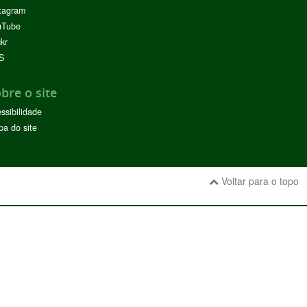
tagram
uTube
ckr
S
bre o site
ssibilidade
a do site
Voltar para o topo