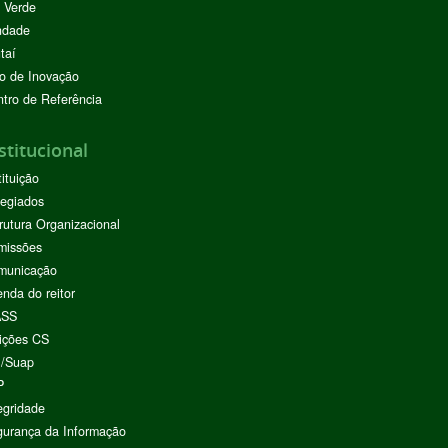
 Verde
ndade
taí
o de Inovação
tro de Referência
stitucional
tituição
egiados
rutura Organizacional
missões
municação
nda do reitor
ASS
ições CS
I/Suap
P
egridade
urança da Informação