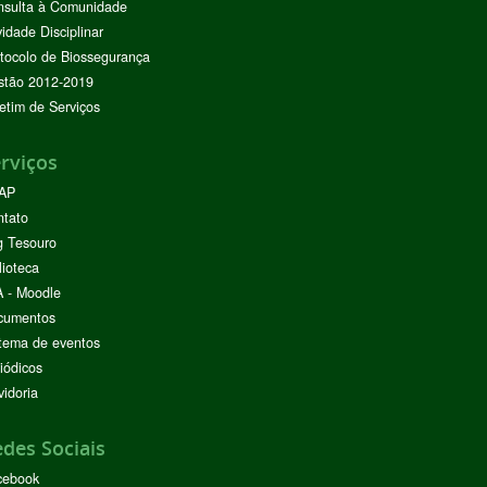
nsulta à Comunidade
vidade Disciplinar
tocolo de Biossegurança
stão 2012-2019
etim de Serviços
rviços
AP
ntato
g Tesouro
lioteca
 - Moodle
cumentos
tema de eventos
iódicos
idoria
des Sociais
cebook