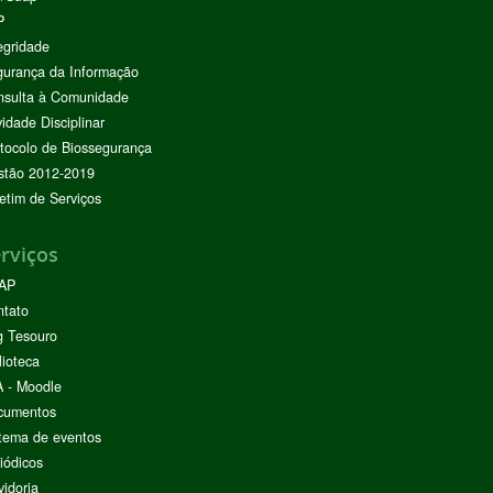
P
egridade
urança da Informação
nsulta à Comunidade
vidade Disciplinar
tocolo de Biossegurança
stão 2012-2019
etim de Serviços
rviços
AP
ntato
g Tesouro
lioteca
 - Moodle
cumentos
tema de eventos
iódicos
idoria