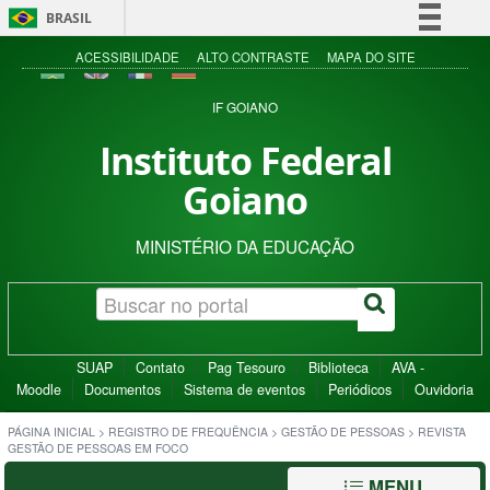
BRASIL
Simplifique!
ACESSIBILIDADE
ALTO CONTRASTE
MAPA DO SITE
Comunica BR
IF GOIANO
Participe
Instituto Federal
Acesso à informação
Goiano
Legislação
Canais
MINISTÉRIO DA EDUCAÇÃO
SUAP
Contato
Pag Tesouro
Biblioteca
AVA -
Moodle
Documentos
Sistema de eventos
Periódicos
Ouvidoria
PÁGINA INICIAL
>
REGISTRO DE FREQUÊNCIA
>
GESTÃO DE PESSOAS
>
REVISTA
GESTÃO DE PESSOAS EM FOCO
MENU