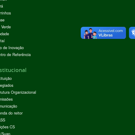
rá
rinhos
sse
 Verde
ndade
taí
o de Inovação
tro de Referência
stitucional
tituição
egiados
rutura Organizacional
missões
municação
nda do reitor
ASS
ições CS
I/Suap