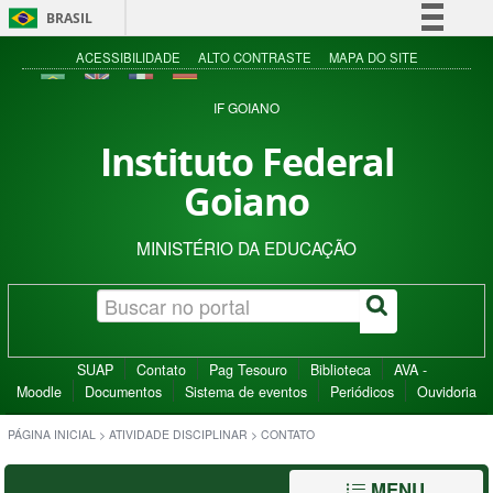
BRASIL
Simplifique!
ACESSIBILIDADE
ALTO CONTRASTE
MAPA DO SITE
Comunica BR
IF GOIANO
Participe
Instituto Federal
Acesso à informação
Goiano
Legislação
Canais
MINISTÉRIO DA EDUCAÇÃO
SUAP
Contato
Pag Tesouro
Biblioteca
AVA -
Moodle
Documentos
Sistema de eventos
Periódicos
Ouvidoria
PÁGINA INICIAL
>
ATIVIDADE DISCIPLINAR
>
CONTATO
MENU