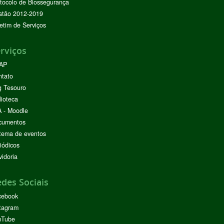
tocolo de Biossegurança
stão 2012-2019
etim de Serviços
rviços
AP
ntato
g Tesouro
lioteca
 - Moodle
cumentos
tema de eventos
iódicos
idoria
des Sociais
cebook
tagram
uTube