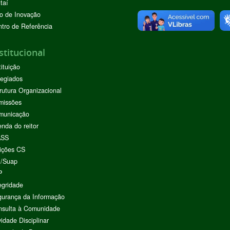
taí
o de Inovação
tro de Referência
stitucional
tituição
egiados
rutura Organizacional
missões
municação
nda do reitor
ASS
ições CS
I/Suap
P
egridade
urança da Informação
nsulta à Comunidade
vidade Disciplinar