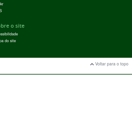
ckr
S
bre o site
ssibilidade
a do site
Voltar para o topo