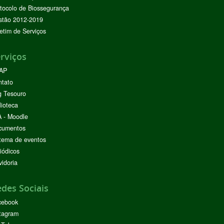
tocolo de Biossegurança
stão 2012-2019
etim de Serviços
rviços
AP
ntato
g Tesouro
lioteca
 - Moodle
cumentos
tema de eventos
iódicos
idoria
des Sociais
cebook
tagram