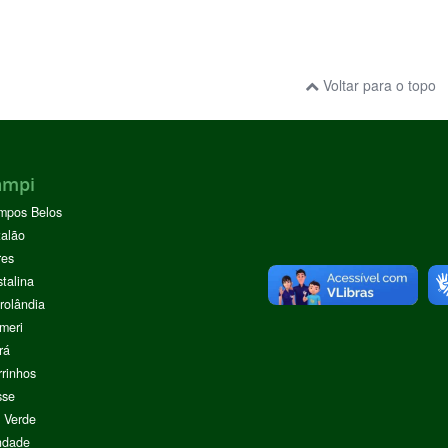
Voltar para o topo
ampi
mpos Belos
alão
res
stalina
rolândia
meri
rá
rinhos
sse
 Verde
ndade