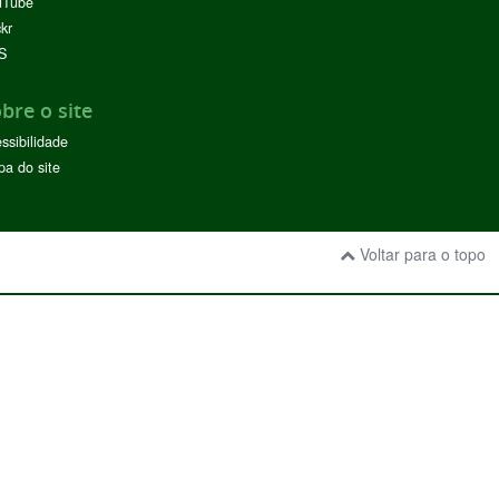
uTube
ckr
S
bre o site
ssibilidade
a do site
Voltar para o topo