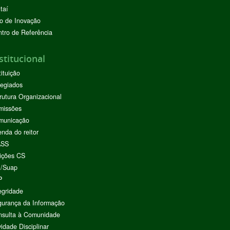
taí
o de Inovação
tro de Referência
stitucional
tituição
egiados
rutura Organizacional
missões
municação
nda do reitor
ASS
ições CS
I/Suap
P
egridade
urança da Informação
nsulta à Comunidade
vidade Disciplinar