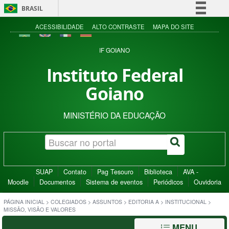
BRASIL
Simplifique!
ACESSIBILIDADE
ALTO CONTRASTE
MAPA DO SITE
Comunica BR
IF GOIANO
Participe
Instituto Federal
Acesso à informação
Goiano
Legislação
Canais
MINISTÉRIO DA EDUCAÇÃO
SUAP
Contato
Pag Tesouro
Biblioteca
AVA -
Moodle
Documentos
Sistema de eventos
Periódicos
Ouvidoria
PÁGINA INICIAL
>
COLEGIADOS
>
ASSUNTOS
>
EDITORIA A
>
INSTITUCIONAL
>
MISSÃO, VISÃO E VALORES
MENU