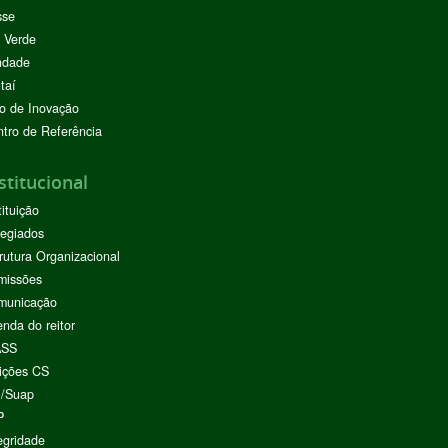
sse
 Verde
ndade
taí
o de Inovação
tro de Referência
stitucional
tituição
egiados
rutura Organizacional
missões
municação
nda do reitor
ASS
ições CS
I/Suap
P
egridade