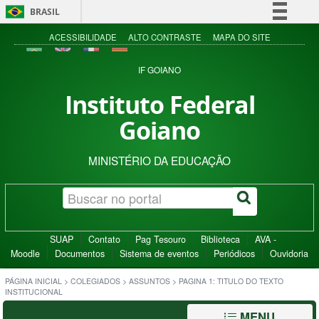
BRASIL
Simplifique!
ACESSIBILIDADE
ALTO CONTRASTE
MAPA DO SITE
Comunica BR
IF GOIANO
Participe
Instituto Federal
Acesso à informação
Goiano
Legislação
Canais
MINISTÉRIO DA EDUCAÇÃO
SUAP
Contato
Pag Tesouro
Biblioteca
AVA -
Moodle
Documentos
Sistema de eventos
Periódicos
Ouvidoria
PÁGINA INICIAL
>
COLEGIADOS
>
ASSUNTOS
>
PAGINA 1: TITULO DO TEXTO
INSTITUCIONAL
MENU