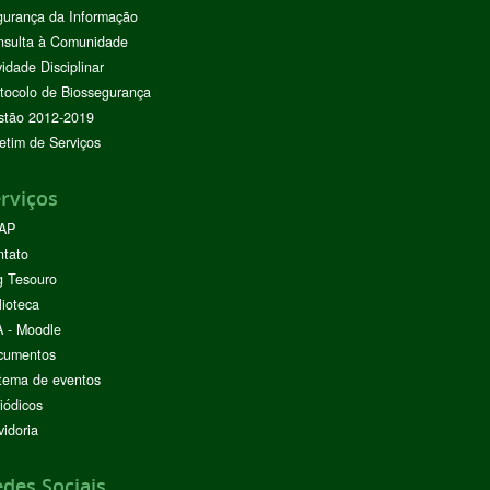
urança da Informação
nsulta à Comunidade
vidade Disciplinar
tocolo de Biossegurança
stão 2012-2019
etim de Serviços
rviços
AP
ntato
g Tesouro
lioteca
 - Moodle
cumentos
tema de eventos
iódicos
idoria
des Sociais