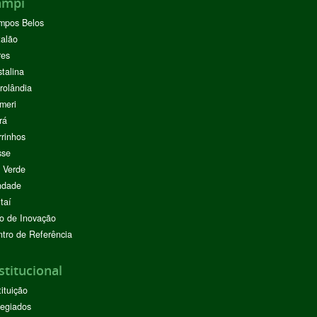
ampi
mpos Belos
alão
res
stalina
rolândia
meri
rá
rinhos
sse
 Verde
ndade
taí
o de Inovação
tro de Referência
stitucional
tituição
egiados