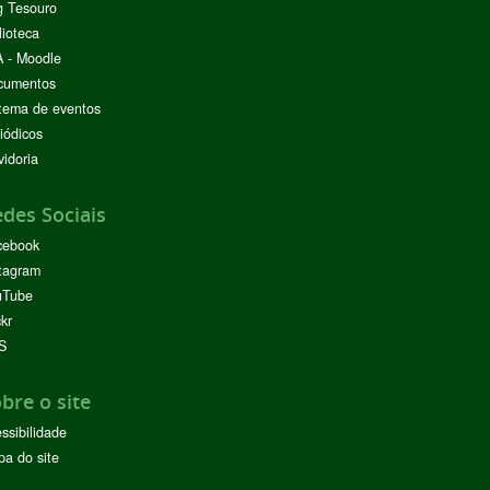
g Tesouro
lioteca
 - Moodle
cumentos
tema de eventos
iódicos
idoria
des Sociais
cebook
tagram
uTube
ckr
S
bre o site
ssibilidade
a do site