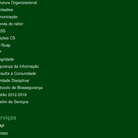
rutura Organizacional
missões
municação
nda do reitor
ASS
ições CS
I/Suap
P
egridade
urança da Informação
nsulta à Comunidade
vidade Disciplinar
tocolo de Biossegurança
stão 2012-2019
etim de Serviços
rviços
AP
ntato