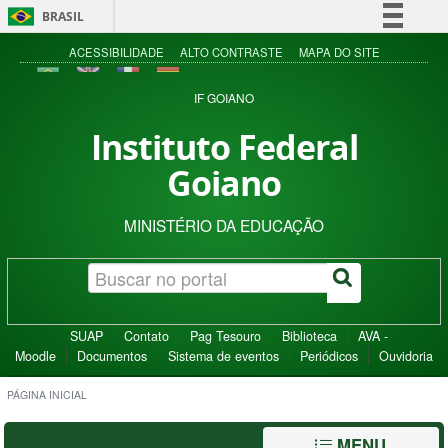
BRASIL
Simplifique!
ACESSIBILIDADE
ALTO CONTRASTE
MAPA DO SITE
Comunica BR
IF GOIANO
Participe
Instituto Federal
Acesso à informação
Goiano
Legislação
Canais
MINISTÉRIO DA EDUCAÇÃO
SUAP
Contato
Pag Tesouro
Biblioteca
AVA -
Moodle
Documentos
Sistema de eventos
Periódicos
Ouvidoria
PÁGINA INICIAL
MENU