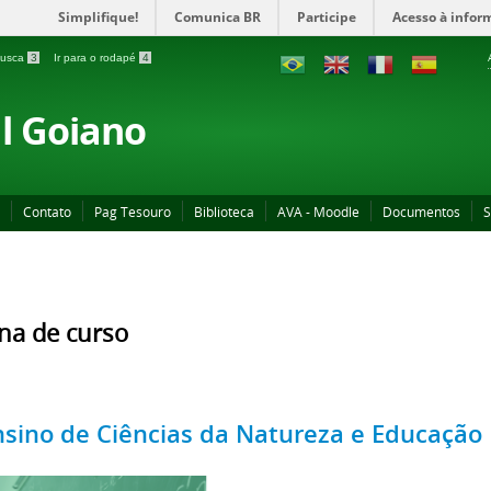
Simplifique!
Comunica BR
Participe
Acesso à infor
 busca
3
Ir para o rodapé
4
al Goiano
Contato
Pag Tesouro
Biblioteca
AVA - Moodle
Documentos
S
na de curso
nsino de Ciências da Natureza e Educaçã