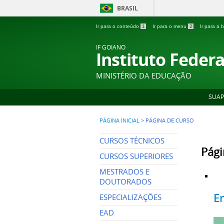
BRASIL
Ir para o conteúdo
1
Ir para o menu
2
Ir para a
IF GOIANO
Instituto Feder
MINISTÉRIO DA EDUCAÇÃO
SUAP
PÁGINA INICIAL
>
PÁGINA DE CURSO
CURSOS TÉCNICOS
Pági
CURSOS SUPERIORES
MESTRADOS E
DOUTORADOS
E
ESPECIALIZAÇÕES
EAD