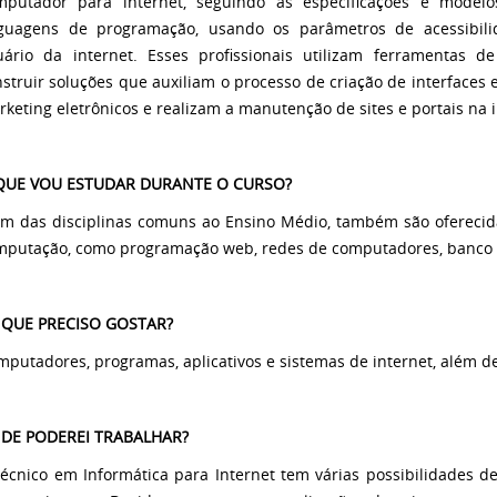
mputador para internet, seguindo as especificações e model
nguagens de programação, usando os parâmetros de acessibili
uário da internet. Esses profissionais utilizam ferramentas 
struir soluções que auxiliam o processo de criação de interfaces
keting eletrônicos e realizam a manutenção de sites e portais na i
QUE VOU ESTUDAR DURANTE O CURSO?
ém das disciplinas comuns ao Ensino Médio, também são oferecida
mputação, como programação web, redes de computadores, banco 
 QUE PRECISO GOSTAR?
putadores, programas, aplicativos e sistemas de internet, além d
DE PODEREI TRABALHAR?
técnico em Informática para Internet tem várias possibilidades