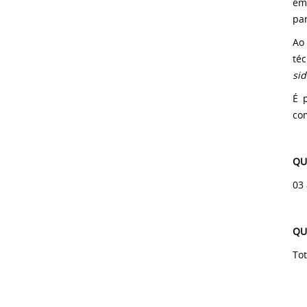
em
par
Ao
téc
sid
É 
co
QU
03 
QU
Tot