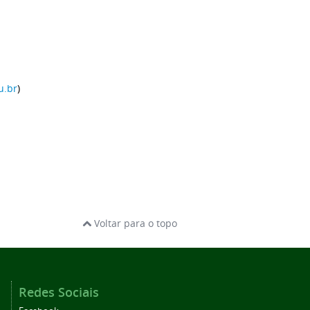
u.br
)
Voltar para o topo
Redes Sociais