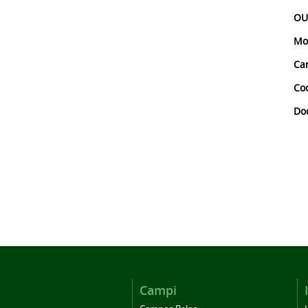
OU
Mo
Car
Co
Do
Campi