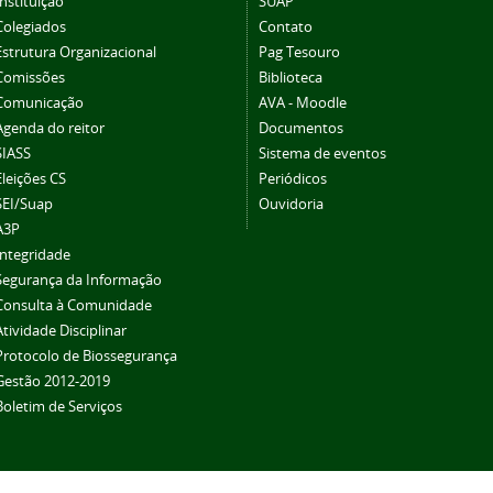
Instituição
SUAP
Colegiados
Contato
Estrutura Organizacional
Pag Tesouro
Comissões
Biblioteca
Comunicação
AVA - Moodle
Agenda do reitor
Documentos
SIASS
Sistema de eventos
Eleições CS
Periódicos
SEI/Suap
Ouvidoria
A3P
Integridade
Segurança da Informação
Consulta à Comunidade
Atividade Disciplinar
Protocolo de Biossegurança
Gestão 2012-2019
Boletim de Serviços