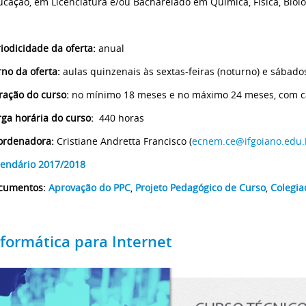
cação, em Licenciatura e/ou Bacharelado em Química, Física, Biolo
iodicidade da oferta:
anual
no da oferta:
aulas quinzenais às sextas-feiras (noturno) e sábado
ração do curso:
no mínimo 18 meses e no máximo 24 meses, com ca
ga horária do curso:
440 horas
ordenadora:
Cristiane Andretta Francisco (
ecnem.ce@ifgoiano.edu.
lendário 2017/2018
cumentos:
Aprovação do PPC
,
Projeto Pedagógico de Curso
,
Colegia
nformática para Internet