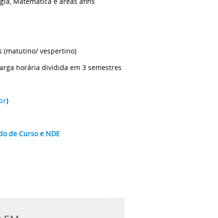
gia, Matemática e áreas afins
s (matutino/ vespertino)
rga horária dividida em 3 semestres
br
)
do de Curso e NDE