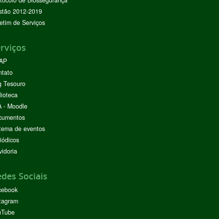
tocolo de Biossegurança
stão 2012-2019
etim de Serviços
rviços
AP
ntato
g Tesouro
lioteca
 - Moodle
cumentos
tema de eventos
iódicos
idoria
des Sociais
cebook
tagram
uTube