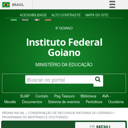
BRASIL
Simplifique!
ACESSIBILIDADE
ALTO CONTRASTE
MAPA DO SITE
Comunica BR
IF GOIANO
Participe
Instituto Federal
Acesso à informação
Goiano
Legislação
Canais
MINISTÉRIO DA EDUCAÇÃO
SUAP
Contato
Pag Tesouro
Biblioteca
AVA -
Moodle
Documentos
Sistema de eventos
Periódicos
Ouvidoria
PÁGINA INICIAL
>
CONSERVAÇÃO DE RECURSOS NATURAIS DO CERRADO
>
PROGRAMAS DE MESTRADO E DOUTORADO
MENU