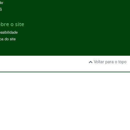
ckr
S
bre o site
ssibilidade
a do site
Voltar para o topo