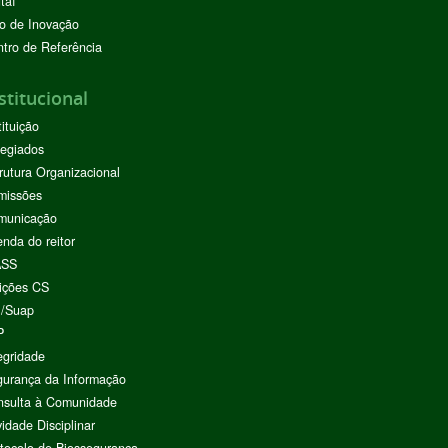
taí
o de Inovação
tro de Referência
stitucional
tituição
egiados
rutura Organizacional
missões
municação
nda do reitor
ASS
ições CS
I/Suap
P
egridade
urança da Informação
nsulta à Comunidade
vidade Disciplinar