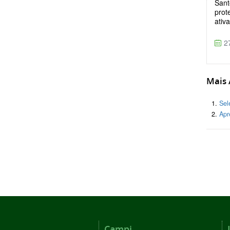
Sant
prot
ativ
27
Mais A
Sel
Apr
Campi