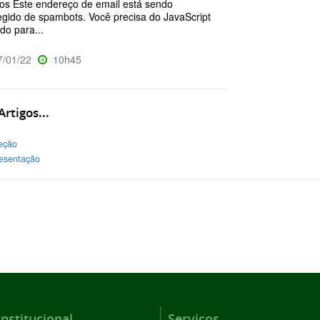
os Este endereço de email está sendo
egido de spambots. Você precisa do JavaScript
ado para...
/01/22
10h45
rtigos...
eção
esentação
Institucional
Serviços