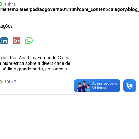
10h46
ome/templates/padraogoverno01/html/com_content/category/blog
tações
balho Tipo Ano Link Fernando Cunha -
 hidrelétrica sobre a diversidade de
médio e grande porte, do sudeste...
10h47