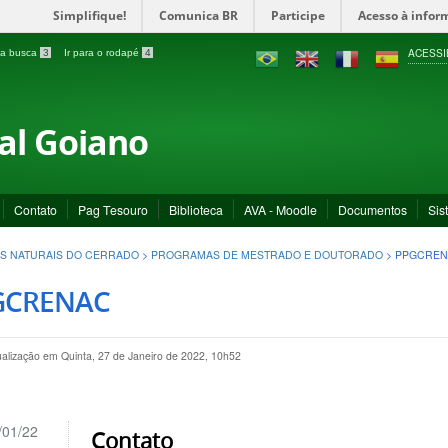
Simplifique!
Comunica BR
Participe
Acesso à infor
ACESSI
a a busca
3
Ir para o rodapé
4
ral Goiano
Contato
Pag Tesouro
Biblioteca
AVA - Moodle
Documentos
Sis
S NATURAIS DO CERRADO
>
PROGRAMAS DE MESTRADO E DOUTORADO
>
PPGCREN
GCRENAC
ualização em Quinta, 27 de Janeiro de 2022, 10h52
/01/22
Contato