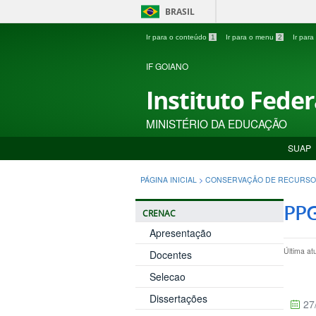
BRASIL
Ir para o conteúdo
1
Ir para o menu
2
Ir par
IF GOIANO
Instituto Fede
MINISTÉRIO DA EDUCAÇÃO
SUAP
PÁGINA INICIAL
>
CONSERVAÇÃO DE RECURSO
PP
CRENAC
Apresentação
Última at
Docentes
Selecao
Dissertações
27