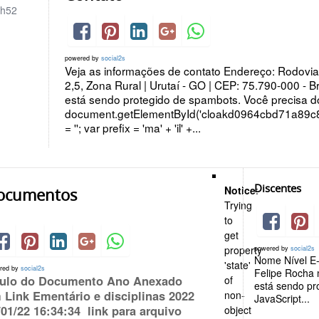
h52
powered by
social2s
Veja as informações de contato Endereço: Rodovia
2,5, Zona Rural | Urutaí - GO | CEP: 75.790-000 - B
está sendo protegido de spambots. Você precisa do
document.getElementById('cloakd0964cbd71a89c
= ''; var prefix = 'ma' + 'il' +...
Discentes
Notice
:
ocumentos
Trying
to
get
property
powered by
social2s
Nome Nível E-
'state'
red by
social2s
Felipe Rocha 
tulo do Documento Ano Anexado
of
está sendo pr
 Link Ementário e disciplinas 2022
non-
JavaScript...
/01/22 16:34:34 link para arquivo
object