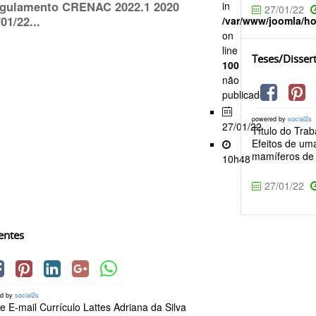
gulamento CRENAC 2022.1 2020
in
27/01/22
01/22...
/var/www/joomla/h
on
line
Teses/Disser
100
não
publicado
powered by
social2s
27/01/22
Título do Tra
Efeitos de uma
mamíferos de 
10h48
27/01/22
entes
ed by
social2s
 E-mail Currículo Lattes Adriana da Silva