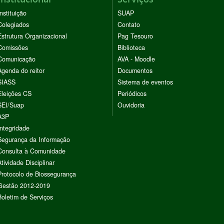
Instituição
SUAP
Colegiados
Contato
Estrutura Organizacional
Pag Tesouro
Comissões
Biblioteca
Comunicação
AVA - Moodle
Agenda do reitor
Documentos
SIASS
Sistema de eventos
Eleições CS
Periódicos
SEI/Suap
Ouvidoria
A3P
Integridade
Segurança da Informação
Consulta à Comunidade
Atividade Disciplinar
Protocolo de Biossegurança
Gestão 2012-2019
Boletim de Serviços