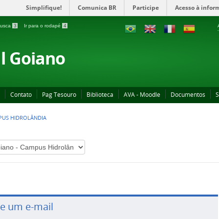
Simplifique!
Comunica BR
Participe
Acesso à infor
 busca
3
Ir para o rodapé
4
al Goiano
Contato
Pag Tesouro
Biblioteca
AVA - Moodle
Documentos
S
MPUS HIDROLÂNDIA
ie um e-mail