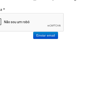
ha
*
Enviar email