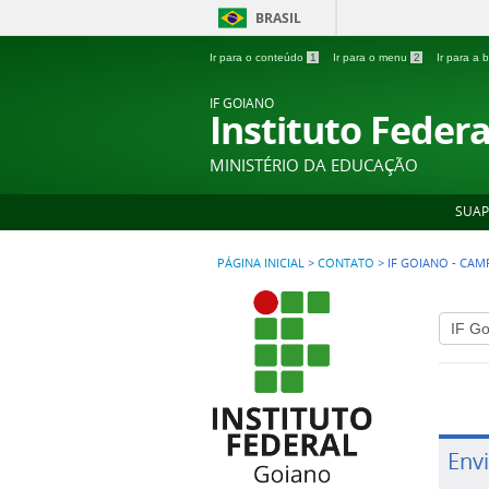
BRASIL
Ir para o conteúdo
1
Ir para o menu
2
Ir para a
IF GOIANO
Instituto Feder
MINISTÉRIO DA EDUCAÇÃO
SUAP
PÁGINA INICIAL
>
CONTATO
>
IF GOIANO - CA
Env