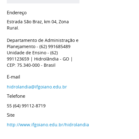
Endereço
Estrada São Braz, km 04, Zona
Rural.
Departamento de Administração e
Planejamento - (62) 991685489
Unidade de Ensino - (62)
991123659
| Hidrolândia
- GO
|
CEP: 75.340-000
- Brasil
E-mail
hidrolandia@ifgoiano.edu.br
Telefone
55 (64) 99112-8719
Site
http://www.ifgoiano.edu.br/hidrolandia