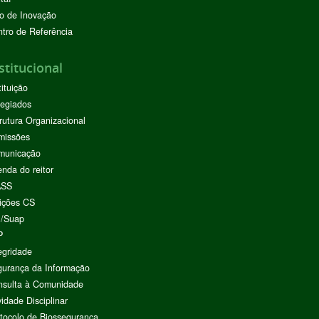
o de Inovação
tro de Referência
stitucional
tituição
egiados
rutura Organizacional
missões
municação
nda do reitor
ASS
ições CS
I/Suap
P
egridade
urança da Informação
nsulta à Comunidade
vidade Disciplinar
tocolo de Biossegurança