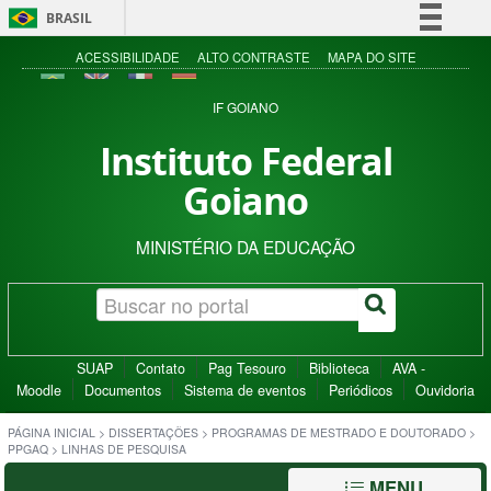
BRASIL
Simplifique!
ACESSIBILIDADE
ALTO CONTRASTE
MAPA DO SITE
Comunica BR
IF GOIANO
Participe
Instituto Federal
Acesso à informação
Goiano
Legislação
Canais
MINISTÉRIO DA EDUCAÇÃO
SUAP
Contato
Pag Tesouro
Biblioteca
AVA -
Moodle
Documentos
Sistema de eventos
Periódicos
Ouvidoria
PÁGINA INICIAL
>
DISSERTAÇÕES
>
PROGRAMAS DE MESTRADO E DOUTORADO
>
PPGAQ
>
LINHAS DE PESQUISA
MENU