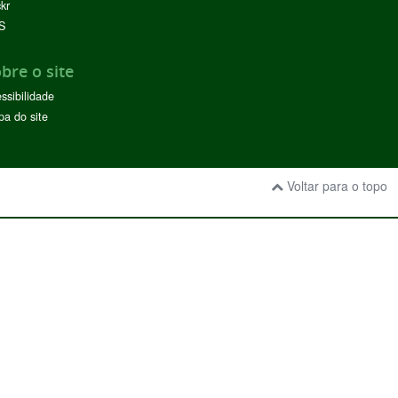
ckr
S
bre o site
ssibilidade
a do site
Voltar para o topo