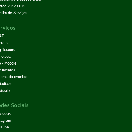
stão 2012-2019
etim de Serviços
rviços
AP
ntato
g Tesouro
lioteca
 - Moodle
cumentos
tema de eventos
iódicos
idoria
des Sociais
cebook
tagram
uTube