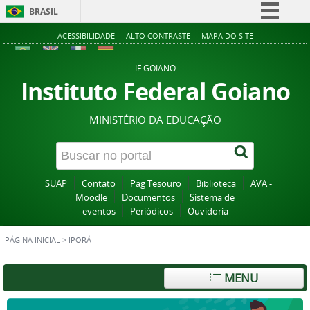
BRASIL
Simplifique!
ACESSIBILIDADE
ALTO CONTRASTE
MAPA DO SITE
Comunica BR
IF GOIANO
Participe
Instituto Federal Goiano
Acesso à informação
MINISTÉRIO DA EDUCAÇÃO
Legislação
Canais
SUAP
Contato
Pag Tesouro
Biblioteca
AVA -
Moodle
Documentos
Sistema de
eventos
Periódicos
Ouvidoria
PÁGINA INICIAL
>
IPORÁ
MENU