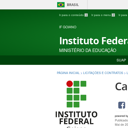
BRASIL
Ir para o conteúdo
1
Ir para o menu
2
Ir par
IF GOIANO
Instituto Fede
MINISTÉRIO DA EDUCAÇÃO
SUAP
PÁGINA INICIAL
>
LICITAÇÕES E CONTRATOS
>
Ca
powered b
Publicad
Mai de 2