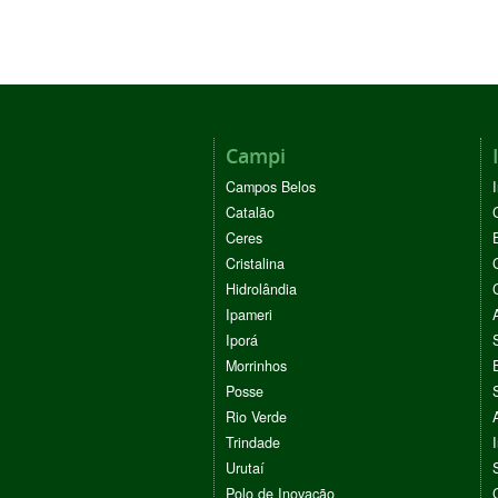
Campi
Campos Belos
Catalão
Ceres
Cristalina
Hidrolândia
Ipameri
Iporá
Morrinhos
Posse
Rio Verde
Trindade
Urutaí
Polo de Inovação