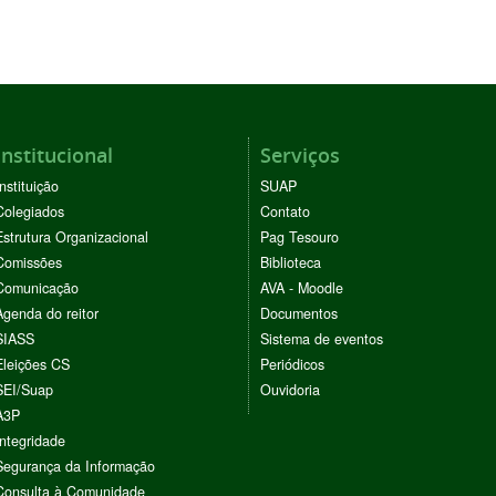
Institucional
Serviços
Instituição
SUAP
Colegiados
Contato
Estrutura Organizacional
Pag Tesouro
Comissões
Biblioteca
Comunicação
AVA - Moodle
Agenda do reitor
Documentos
SIASS
Sistema de eventos
Eleições CS
Periódicos
SEI/Suap
Ouvidoria
A3P
Integridade
Segurança da Informação
Consulta à Comunidade