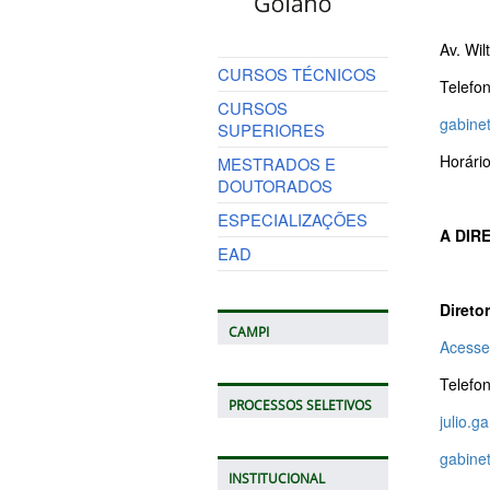
Av. Wil
CURSOS TÉCNICOS
Telefo
CURSOS
gabinet
SUPERIORES
Horári
MESTRADOS E
DOUTORADOS
ESPECIALIZAÇÕES
A DIR
EAD
Diretor
CAMPI
Acesse
Telefo
PROCESSOS SELETIVOS
julio.g
gabinet
INSTITUCIONAL