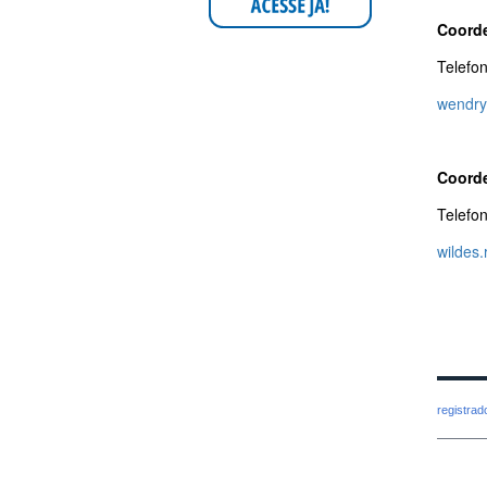
Coorde
Telefo
wendry
Coorde
Telefo
wildes
registra