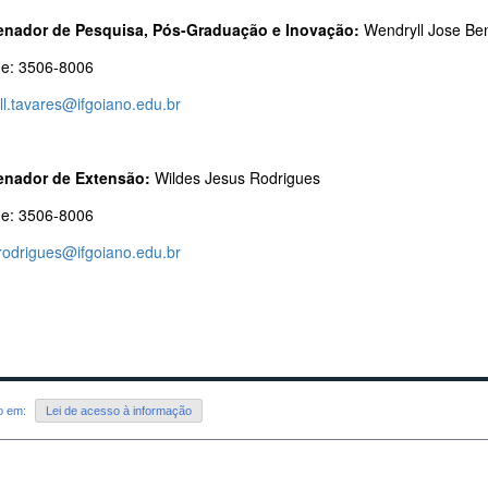
nador de Pesquisa, Pós-Graduação e Inovação:
Wendryll Jose Be
ne: 3506-8006
ll.tavares@ifgoiano.edu.br
nador de Extensão:
Wildes Jesus Rodrigues
ne: 3506-8006
.rodrigues@ifgoiano.edu.br
do em:
Lei de acesso à informação