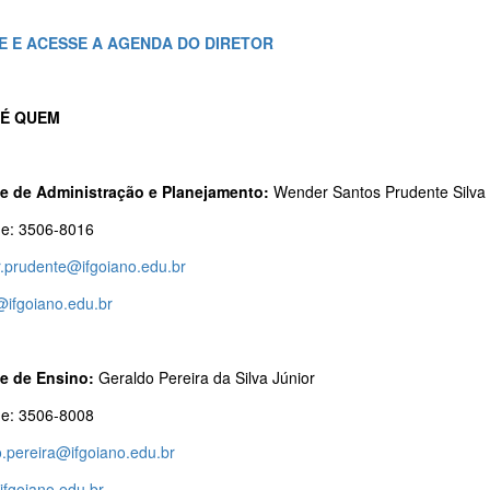
E E ACESSE A AGENDA DO DIRETOR
É QUEM
e de Administração e Planejamento:
Wender Santos Prudente Silva
ne: 3506-8016
.prudente@ifgoiano.edu.br
@ifgoiano.edu.br
e de Ensino:
Geraldo Pereira da Silva Júnior
ne: 3506-8008
o.pereira@ifgoiano.edu.br
ifgoiano.edu.br