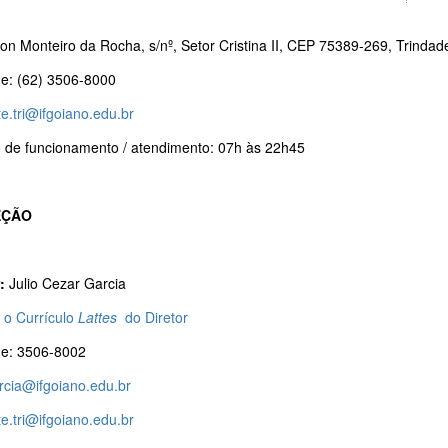
ton Monteiro da Rocha, s/nº, Setor Cristina II, CEP 75389-269, Trind
ne: (62) 3506-8000
e.tri@ifgoiano.edu.br
o de funcionamento / atendimento: 07h às 22h45
EÇÃO
:
Julio Cezar Garcia
 o Currículo
Lattes
do Diretor
ne: 3506-8002
arcia@ifgoiano.edu.br
e.tri@ifgoiano.edu.br