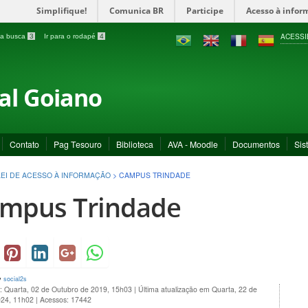
Simplifique!
Comunica BR
Participe
Acesso à infor
ACESSI
a a busca
3
Ir para o rodapé
4
ral Goiano
Contato
Pag Tesouro
Biblioteca
AVA - Moodle
Documentos
Sis
LEI DE ACESSO À INFORMAÇÃO
>
CAMPUS TRINDADE
mpus Trindade
y
social2s
o: Quarta, 02 de Outubro de 2019, 15h03
|
Última atualização em Quarta, 22 de
024, 11h02
|
Acessos: 17442